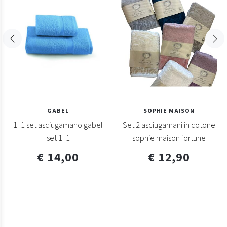
GABEL
SOPHIE MAISON
1+1 set asciugamano gabel
Set 2 asciugamani in cotone
set 1+1
sophie maison fortune
€ 14,00
€ 12,90