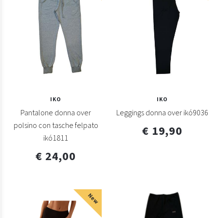
IKO
IKO
Pantalone donna over
Leggings donna over ikó9036
polsino con tasche felpato
€ 19,90
ikó1811
€ 24,00
New