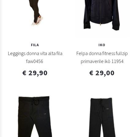
FILA
IKO
Leggings donna vita alta fila
Felpa donna fitness fullzip
faw0456
primaverile ikò 11954
€ 29,90
€ 29,00