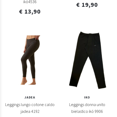
ikó4536
€ 19,90
€ 13,90
JADEA
IKO
Leggings lungo cotone caldo
Leggings donna unito
jadea 4192
bielastico ikó 9906