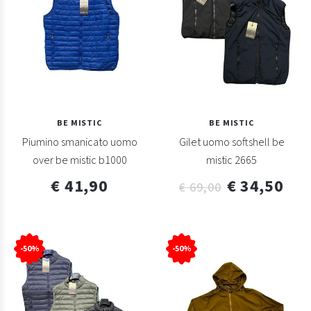
BE MISTIC
BE MISTIC
Piumino smanicato uomo
Gilet uomo softshell be
over be mistic b1000
mistic 2665
€ 41,90
€ 34,50
€ 69,00
-50%
-50%