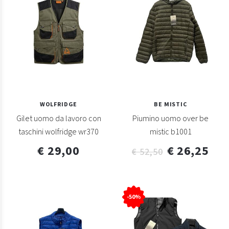
WOLFRIDGE
BE MISTIC
Gilet uomo da lavoro con
Piumino uomo over be
taschini wolfridge wr370
mistic b1001
€ 29,00
€ 26,25
€ 52,50
-50%