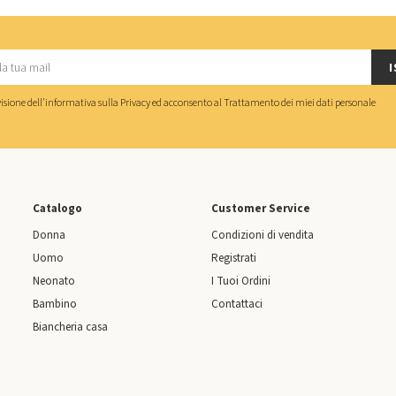
I
isione dell'
informativa sulla Privacy
ed acconsento al
Trattamento dei miei dati personale
Catalogo
Customer Service
Donna
Condizioni di vendita
Uomo
Registrati
Neonato
I Tuoi Ordini
Bambino
Contattaci
Biancheria casa