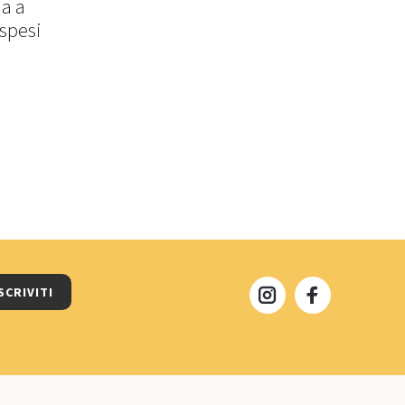
a a
aspesi
SCRIVITI