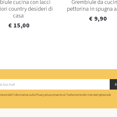
iule cucina con lacci
Grembiule da cucin
iori country desideri di
pettorina in spugna 
casa
€ 9,90
€ 15,00
I
isione dell'
informativa sulla Privacy
ed acconsento al
Trattamento dei miei dati personale