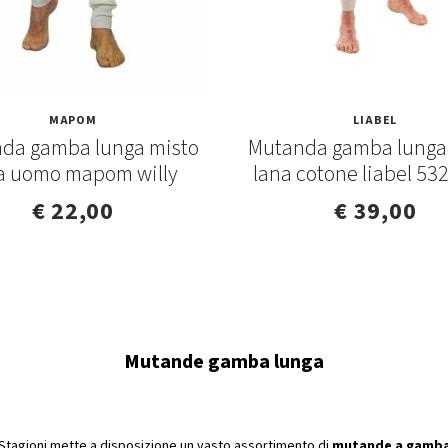
MAPOM
LIABEL
da gamba lunga misto
Mutanda gamba lung
a uomo mapom willy
lana cotone liabel 53
€ 22,00
€ 39,00
Mutande gamba lunga
 Stagioni mette a disposizione un vasto assortimento di
mutande a gamba