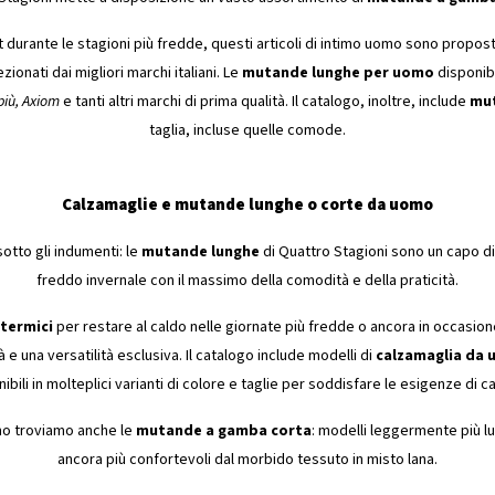
durante le stagioni più fredde, questi articoli di intimo uomo sono proposti
ionati dai migliori marchi italiani. Le
mutande lunghe per uomo
disponibi
più, Axiom
e tanti altri marchi di prima qualità. Il catalogo, inoltre, include
mut
taglia, incluse quelle comode.
Calzamaglie e mutande lunghe o corte da uomo
sotto gli indumenti: le
mutande lunghe
di Quattro Stagioni sono un capo di
freddo invernale con il massimo della comodità e della praticità.
termici
per restare al caldo nelle giornate più fredde o ancora in occasione d
 e una versatilità esclusiva. Il catalogo include modelli di
calzamaglia da
ibili in molteplici varianti di colore e taglie per soddisfare le esigenze di cal
imo troviamo anche le
mutande a gamba corta
: modelli leggermente più lu
ancora più confortevoli dal morbido tessuto in misto lana.