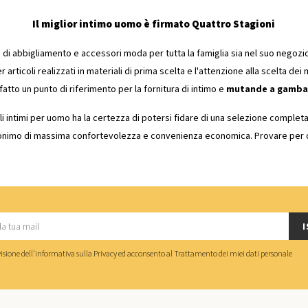
Il miglior intimo uomo è firmato Quattro Stagioni
 di abbigliamento e accessori moda per tutta la famiglia sia nel suo negozio
er articoli realizzati in materiali di prima scelta e l'attenzione alla scelta de
fatto un punto di riferimento per la fornitura di intimo e
mutande a gamba 
oli intimi per uomo ha la certezza di potersi fidare di una selezione completa 
nonimo di massima confortevolezza e convenienza economica. Provare per 
I
isione dell'
informativa sulla Privacy
ed acconsento al
Trattamento dei miei dati personale