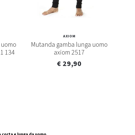
AXIOM
a uomo
Mutanda gamba lunga uomo
21 134
axiom 2517
€ 29,90
 corta e lunga da uomo
.