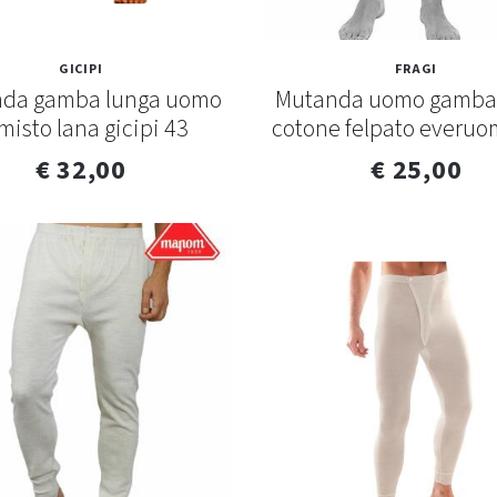
GICIPI
FRAGI
da gamba lunga uomo
Mutanda uomo gamba
 misto lana gicipi 43
cotone felpato everuo
€ 32,00
€ 25,00