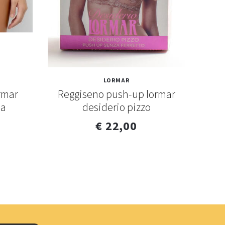
LORMAR
rmar
Reggiseno push-up lormar
Sl
na
desiderio pizzo
€ 22,00