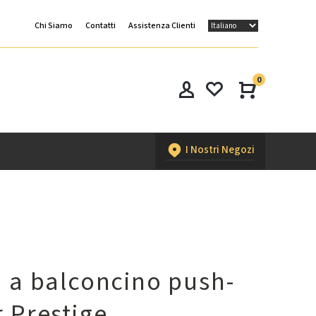
Chi Siamo
Contatti
Assistenza Clienti
0
I Nostri Negozi
 a balconcino push-
 Prestige