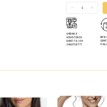
ORDINI E
RESI
ASSISTENZA
GRAT
DIRETTA +39
ITALI
3460758777