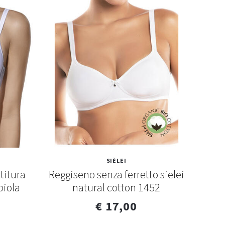
SIÈLEI
titura
Reggiseno senza ferretto sielei
R
biola
natural cotton 1452
se
€ 17,00