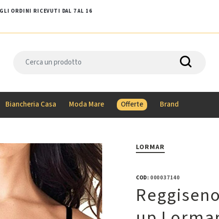
LI ORDINI RICEVUTI DAL 7 AL 16
Biancheria Casa
Moda Mare
Offerte
Brand
LORMAR
COD:
000037140
Reggiseno
up Lormar