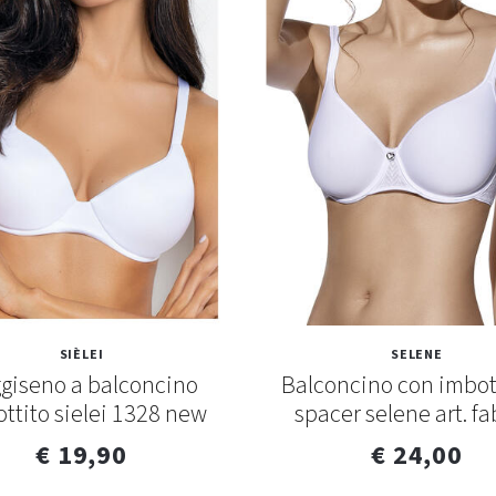
SIÈLEI
SELENE
giseno a balconcino
Balconcino con imbot
ttito sielei 1328 new
spacer selene art. fa
€ 19,90
€ 24,00