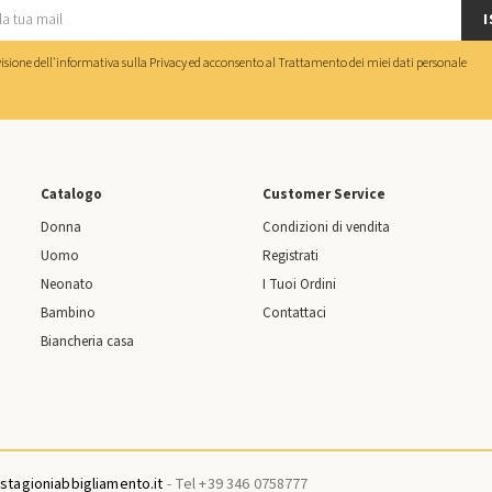
I
isione dell'
informativa sulla Privacy
ed acconsento al
Trattamento dei miei dati personale
Catalogo
Customer Service
Donna
Condizioni di vendita
Uomo
Registrati
Neonato
I Tuoi Ordini
Bambino
Contattaci
Biancheria casa
tagioniabbigliamento.it
- Tel +39 346 0758777