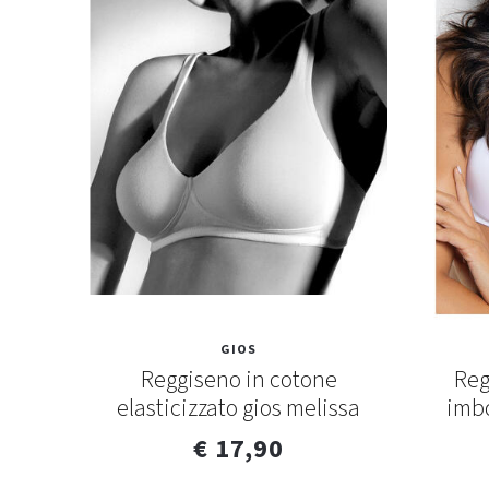
GIOS
donna
Reggiseno in cotone
Reg
elasticizzato gios melissa
imbo
€ 17,90