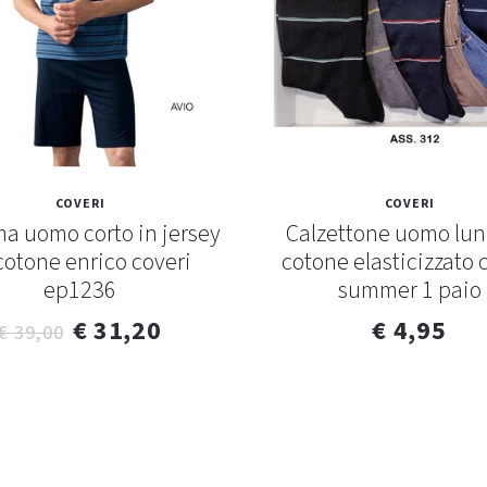
COVERI
COVERI
a uomo corto in jersey
Calzettone uomo lun
cotone enrico coveri
cotone elasticizzato 
ep1236
summer 1 paio
€ 31,20
€ 4,95
€ 39,00