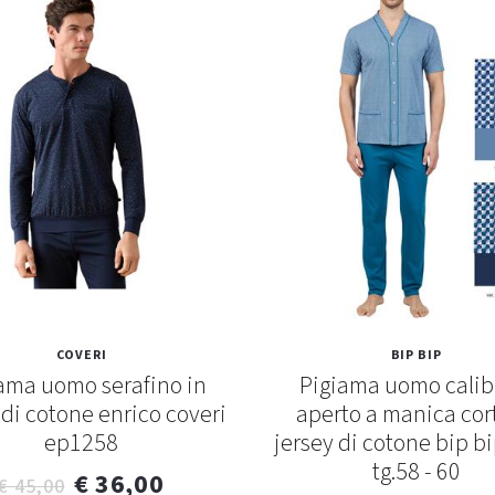
COVERI
BIP BIP
ama uomo serafino in
Pigiama uomo calib
 di cotone enrico coveri
aperto a manica cor
ep1258
jersey di cotone bip b
tg.58 - 60
€ 36,00
€ 45,00