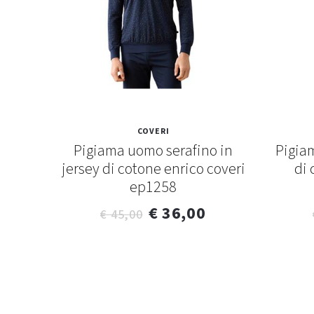
COVERI
lo di
Pigiama uomo serafino in
Pigiam
rald
jersey di cotone enrico coveri
di 
ep1258
€ 36,00
€ 45,00