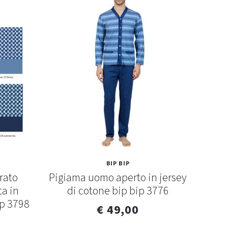
BIP BIP
rato
Pigiama uomo aperto in jersey
Pig
ta in
di cotone bip bip 3776
cot
ip 3798
€ 49,00