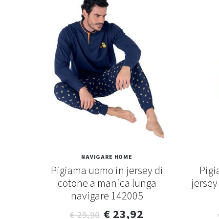
NAVIGARE HOME
o in
Pigiama uomo in jersey di
Pigi
coveri
cotone a manica lunga
jersey
navigare 142005
€ 23,92
€ 29,90