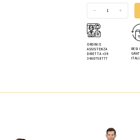
ORDINI E
RESI
ASSISTENZA
GRAT
DIRETTA +39
ITALI
3460758777