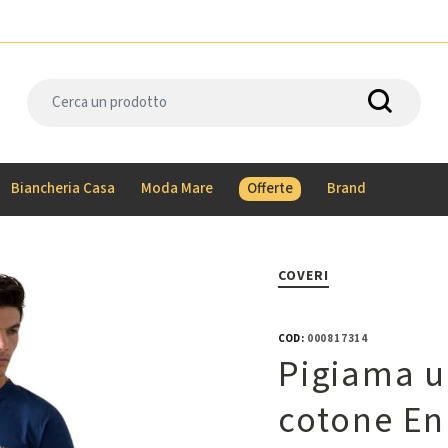
Biancheria Casa
Moda Mare
Offerte
Brand
COVERI
COD:
000817314
Pigiama u
cotone En