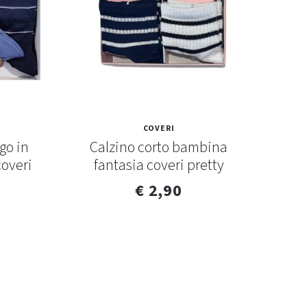
COVERI
go in
Calzino corto bambina
Calz
coveri
fantasia coveri pretty
elast
€ 2,90