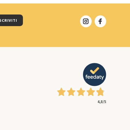
SCRIVITI
4,8
/5