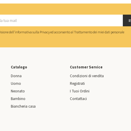
I
isione dell'
informativa sulla Privacy
ed acconsento al
Trattamento dei miei dati personale
Catalogo
Customer Service
Donna
Condizioni di vendita
Uomo
Registrati
Neonato
I Tuoi Ordini
Bambino
Contattaci
Biancheria casa