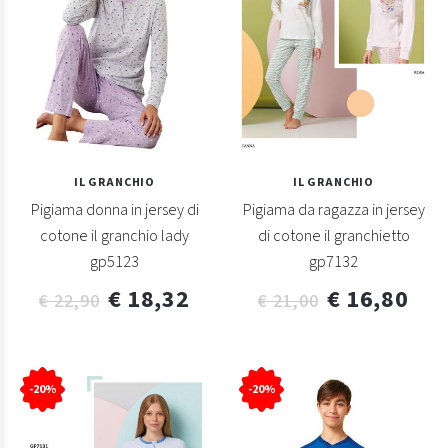
IL GRANCHIO
IL GRANCHIO
Pigiama donna in jersey di
Pigiama da ragazza in jersey
cotone il granchio lady
di cotone il granchietto
gp5123
gp7132
€ 18,32
€ 16,80
€ 22,90
€ 21,00
-20%
-20%