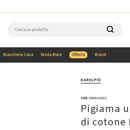
Biancheria Casa
Moda Mare
Offerte
Brand
KARELPIÙ
COD:
000823622
Pigiama u
di cotone