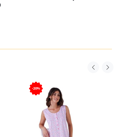
0
-20%
-20%