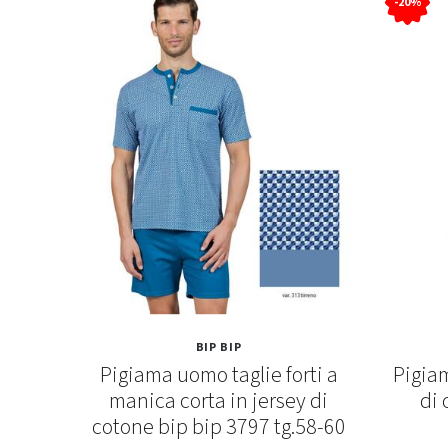
-20%
BIP BIP
o in
Pigiama uomo taglie forti a
Pigiam
coveri
manica corta in jersey di
di 
cotone bip bip 3797 tg.58-60