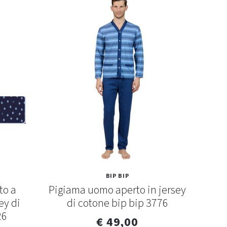
BIP BIP
to a
Pigiama uomo aperto in jersey
Pig
ey di
di cotone bip bip 3776
cot
26
€ 49,00