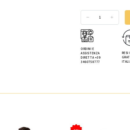
ORDINI E
RESI
ASSISTENZA
GRAT
DIRETTA +39
ITALI
3460758777