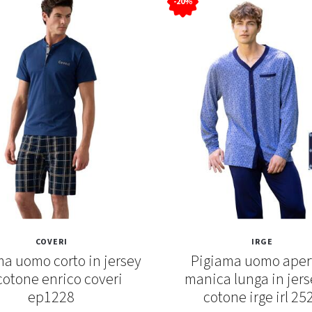
-20%
COVERI
IRGE
a uomo corto in jersey
Pigiama uomo aper
cotone enrico coveri
manica lunga in jers
ep1228
cotone irge irl 25