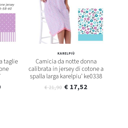
KARELPIÙ
 taglie
Camicia da notte donna
Pigi
tone
calibrata in jersey di cotone a
in 
7
spalla larga karelpiu' ke0338
0
€ 17,52
€ 21,90