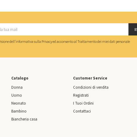
I
isione dell'
informativa sulla Privacy
ed acconsento al
Trattamento dei miei dati personale
Catalogo
Customer Service
Donna
Condizioni di vendita
Uomo
Registrati
Neonato
I Tuoi Ordini
Bambino
Contattaci
Biancheria casa