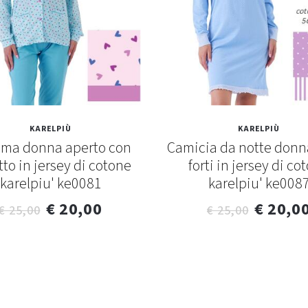
KARELPIÙ
KARELPIÙ
ama donna aperto con
Camicia da notte donna
tto in jersey di cotone
forti in jersey di co
karelpiu' ke0081
karelpiu' ke008
€ 20,00
€ 20,0
€ 25,00
€ 25,00