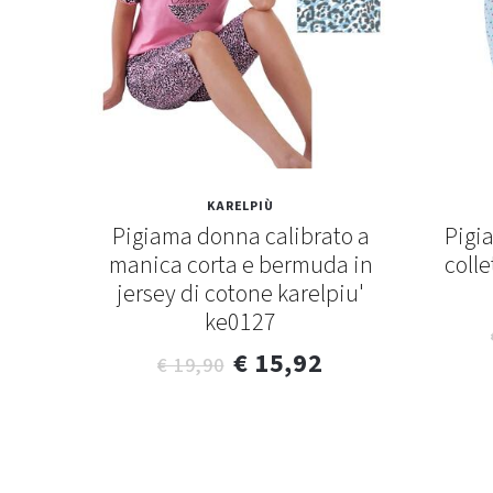
KARELPIÙ
ata in
Pigiama donna calibrato a
Pigi
nica
manica corta e bermuda in
colle
37
jersey di cotone karelpiu'
ke0127
€ 15,92
€ 19,90