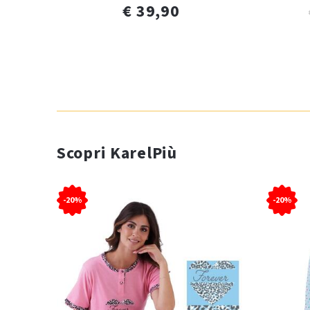
€ 39,90
Scopri KarelPiù
-20%
-20%