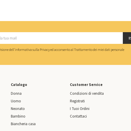
I
isione dell'
informativa sulla Privacy
ed acconsento al
Trattamento dei miei dati personale
Catalogo
Customer Service
Donna
Condizioni di vendita
Uomo
Registrati
Neonato
I Tuoi Ordini
Bambino
Contattaci
Biancheria casa