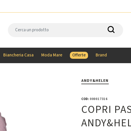
Biancheria Casa
Moda Mare
Offerte
Brand
ANDY&HELEN
COD:
000017316
COPRI PA
ANDY&HEL