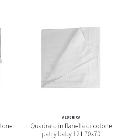
ALBERICA
otone
Quadrato in flanella di cotone
Quad
5
patry baby 121 70x70
p