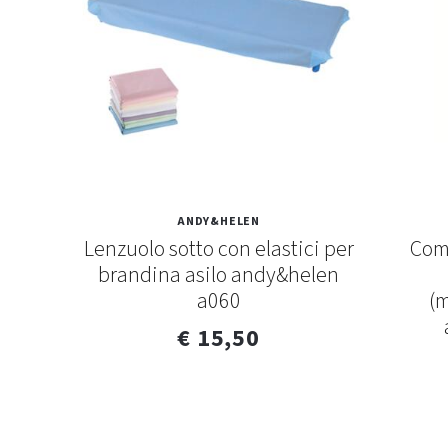
ANDY&HELEN
nato
Lenzuolo sotto con elastici per
Comp
brandina asilo andy&helen
a060
(
€ 15,50