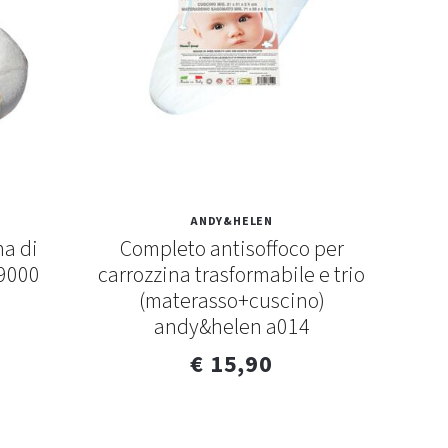
ANDY&HELEN
na di
Completo antisoffoco per
C
9000
carrozzina trasformabile e trio
spug
(materasso+cuscino)
andy&helen a014
€ 15,90