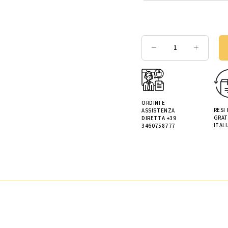
ORDINI E
RESI
ASSISTENZA
GRAT
DIRETTA +39
ITALI
3460758777