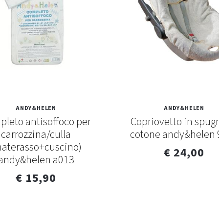
ANDY&HELEN
ANDY&HELEN
leto antisoffoco per
Copriovetto in spug
carrozzina/culla
cotone andy&helen 
materasso+cuscino)
€ 24,00
andy&helen a013
€ 15,90