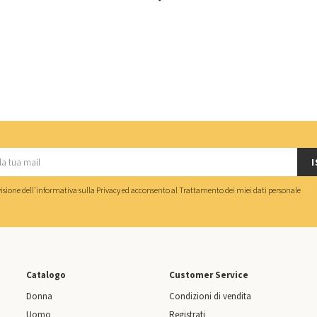
I
isione dell'
informativa sulla Privacy
ed acconsento al
Trattamento dei miei dati personale
Catalogo
Customer Service
Donna
Condizioni di vendita
Uomo
Registrati