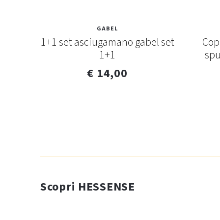
GABEL
bini
1+1 set asciugamano gabel set
Cop
da da
1+1
spu
€ 14,00
Scopri HESSENSE