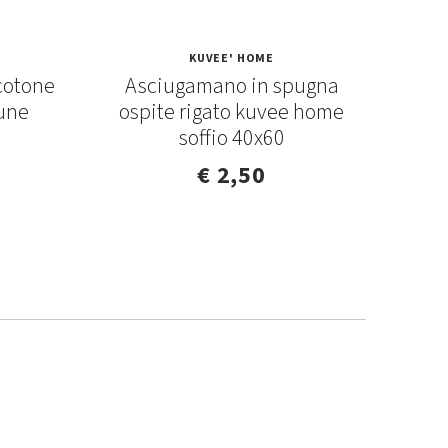
KUVEE' HOME
cotone
Asciugamano in spugna
Se
tune
ospite rigato kuvee home
soffio 40x60
€ 2,50