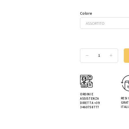
Colore
ORDINI E
RESI
ASSISTENZA
GRAT
DIRETTA +39
ITALI
3460758777