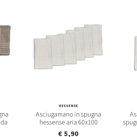
HESSENSE
gna
Asciugamano in spugna
As
ida
hessense aria 60x100
spug
€ 5,90