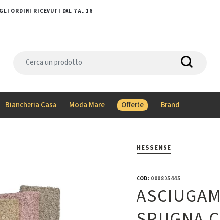
LI ORDINI RICEVUTI DAL 7 AL 16
Biancheria Casa
Moda Mare
Offerte
Brand
HESSENSE
COD:
000805445
ASCIUGAM
SPUGNA 