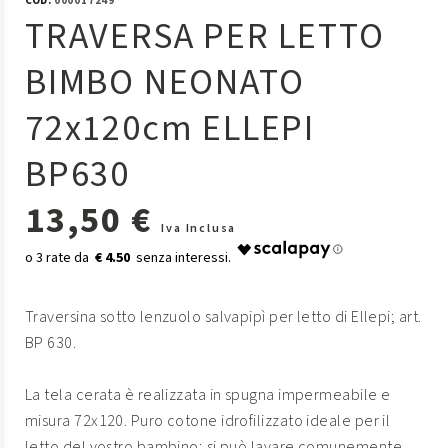
COD:
000017249
TRAVERSA PER LETTO
BIMBO NEONATO
72x120cm ELLEPI
BP630
13,50 €
Iva Inclusa
€ 4.50
Traversina sotto lenzuolo salvapipì per letto di Ellepi; art.
BP 630.
La tela cerata è realizzata in spugna impermeabile e
misura 72x120. Puro cotone idrofilizzato ideale per il
letto del vostro bambino; si può lavare comunemente