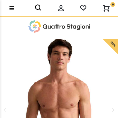
0
New