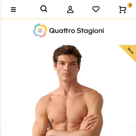
0
New