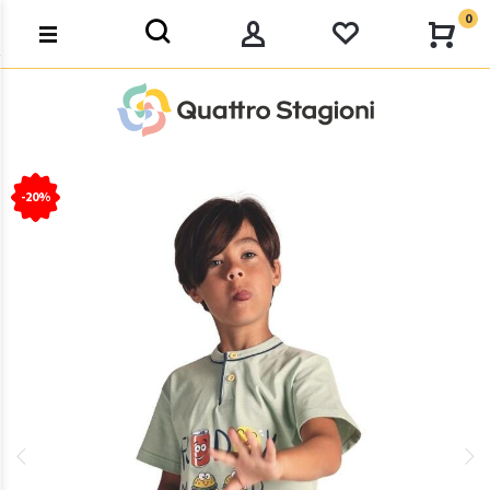
0
-20%