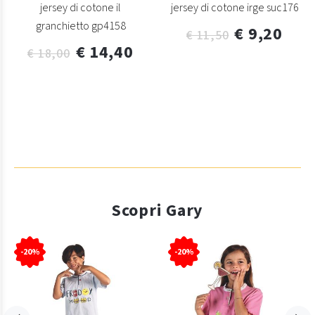
jersey di cotone il
jersey di cotone irge suc176
granchietto gp4158
€ 9,20
€ 11,50
€ 14,40
€ 18,00
Scopri Gary
-20%
-20%