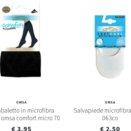
OMSA
OMSA
aletto in microfibra
Salvapiede microfibr
 omsa comfort micro 70
063co
€ 3,95
€ 2,50