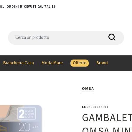
LI ORDINI RICEVUTI DAL 7 AL 16
Biancheria Casa
Moda Mare
Offerte
Brand
OMSA
COD:
000033581
GAMBALET
OMSA MINI