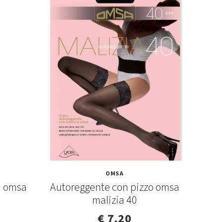
OMSA
a omsa
Autoreggente con pizzo omsa
Coll
malizia 40
€ 7,20