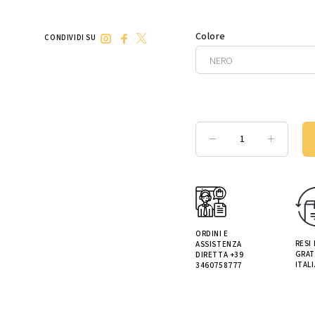
Colore
CONDIVIDI SU
ORDINI E
RESI
ASSISTENZA
GRAT
DIRETTA +39
ITALI
3460758777