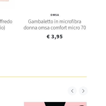
OMSA
ffredo
Gambaletto in microfibra
Calzi
io)
donna omsa comfort micro 70
€ 3,95