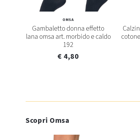
OMSA
lden
Gambaletto donna effetto
Calzi
v
lana omsa art. morbido e caldo
cotone
192
€ 4,80
Scopri Omsa