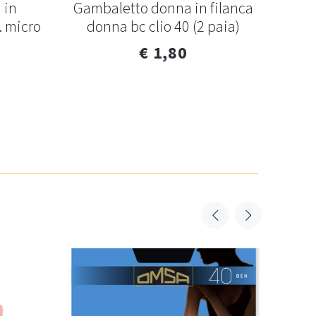
 in
Gambaletto donna in filanca
Gam
. micro
donna bc clio 40 (2 paia)
€ 1,80