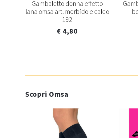
lden
Gambaletto donna effetto
Gamba
v
lana omsa art. morbido e caldo
be
192
€ 4,80
Scopri Omsa