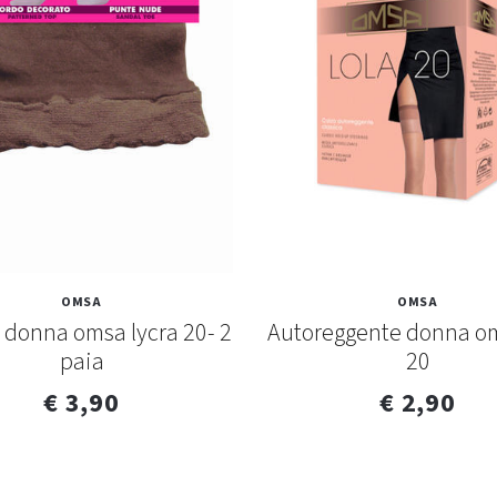
OMSA
OMSA
i donna omsa lycra 20- 2
Autoreggente donna om
paia
20
€ 3,90
€ 2,90