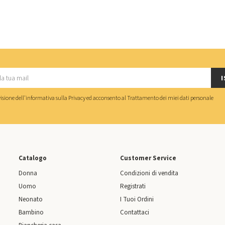
I
isione dell'
informativa sulla Privacy
ed acconsento al
Trattamento dei miei dati personale
Catalogo
Customer Service
Donna
Condizioni di vendita
Uomo
Registrati
Neonato
I Tuoi Ordini
Bambino
Contattaci