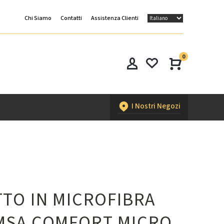
Chi Siamo
Contatti
Assistenza Clienti
0
I Nostri Negozi
TO IN MICROFIBRA
MSA COMFORT MICRO