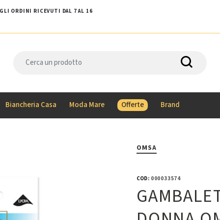
LI ORDINI RICEVUTI DAL 7 AL 16
Biancheria Casa
Moda Mare
Offerte
Brand
OMSA
COD:
000033574
GAMBALET
DONNA O