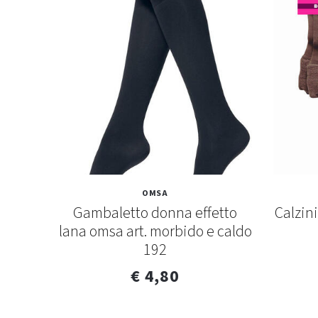
OMSA
our 40
Gambaletto donna effetto
Calzin
lana omsa art. morbido e caldo
192
€ 4,80