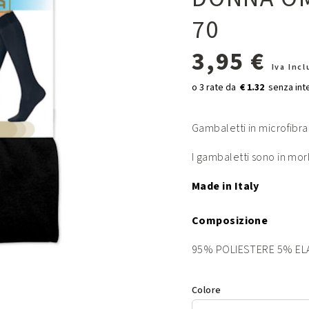
70
3,95 €
Iva Inc
€ 1.32
Gambaletti in microfibra
I gambaletti sono in mor
Made in Italy
Composizione
95% POLIESTERE 5% EL
Colore