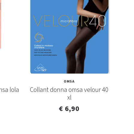
OMSA
sa lola
Collant donna omsa velour 40
Colla
xl
€ 6,90