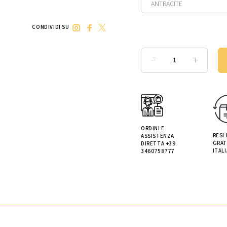
CONDIVIDI SU
ORDINI E
RESI
ASSISTENZA
GRAT
DIRETTA +39
ITALI
3460758777