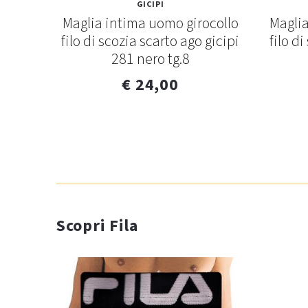
GICIPI
uomo
Maglia intima uomo girocollo
Maglia
ero
filo di scozia scarto ago gicipi
filo d
281 nero tg.8
€ 24,00
Scopri Fila