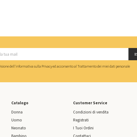
I
isione dell'
informativa sulla Privacy
ed acconsento al
Trattamento dei miei dati personale
Catalogo
Customer Service
Donna
Condizioni di vendita
Uomo
Registrati
Neonato
I Tuoi Ordini
Bambino
Contattaci