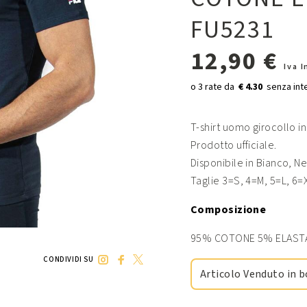
FU5231
12,90 €
Iva 
€ 4.30
T-shirt uomo girocollo i
Prodotto ufficiale.
Disponibile in Bianco, Ne
Taglie 3=S, 4=M, 5=L, 6=
Composizione
95% COTONE 5% ELAST
CONDIVIDI SU
Articolo Venduto in b