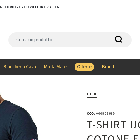
LI ORDINI RICEVUTI DAL 7 AL 16
Biancheria Casa
Moda Mare
Offerte
Brand
FILA
COD:
000802695
T-SHIRT 
COTONE E