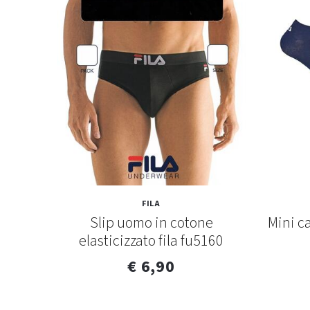
FILA
 in
Slip uomo in cotone
Mini ca
aia)
elasticizzato fila fu5160
€ 6,90