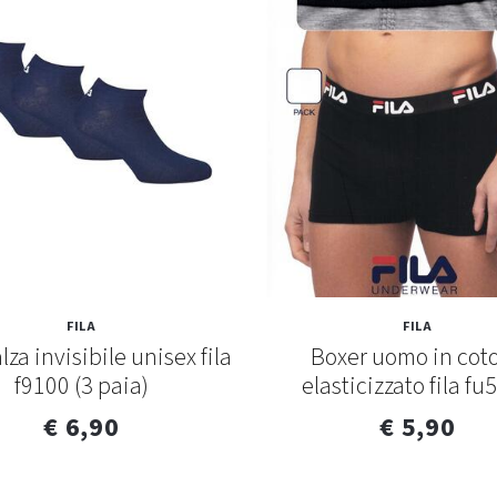
FILA
FILA
lza invisibile unisex fila
Boxer uomo in cot
f9100 (3 paia)
elasticizzato fila fu
€ 6,90
€ 5,90