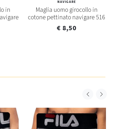
NAVIGARE
lo in
Maglia uomo girocollo in
T-
navigare
cotone pettinato navigare 516
cot
€ 8,50