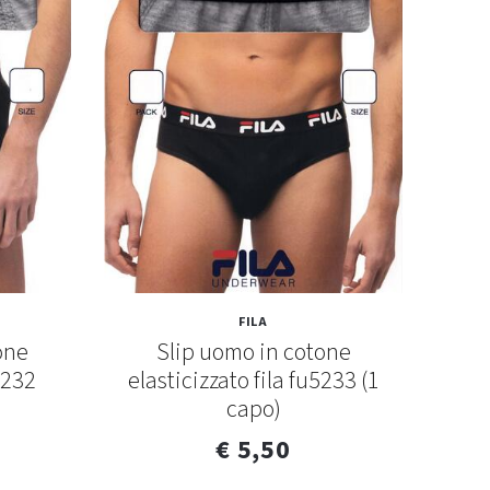
FILA
one
Slip uomo in cotone
T-
5232
elasticizzato fila fu5233 (1
co
capo)
€ 5,50