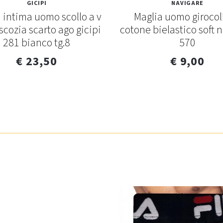
GICIPI
NAVIGARE
 intima uomo scollo a v
Maglia uomo girocol
i scozia scarto ago gicipi
cotone bielastico soft 
281 bianco tg.8
570
€ 23,50
€ 9,00