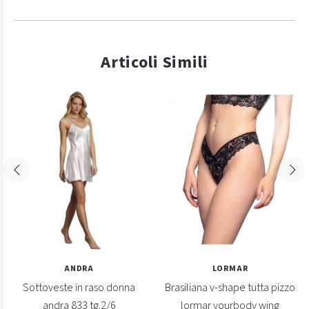
Articoli Simili
ANDRA
LORMAR
Sottoveste in raso donna
Brasiliana v-shape tutta pizzo
andra 833 tg.2/6
lormar yourbody wing