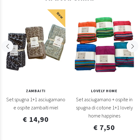
New
ZAMBAITI
LOVELY HOME
Set spugna 1+1 asciugamano
Set asciugamano + ospite in
e ospite zambaiti miel
spugna di cotone 1+1 lovely
home happines
€ 14,90
€ 7,50