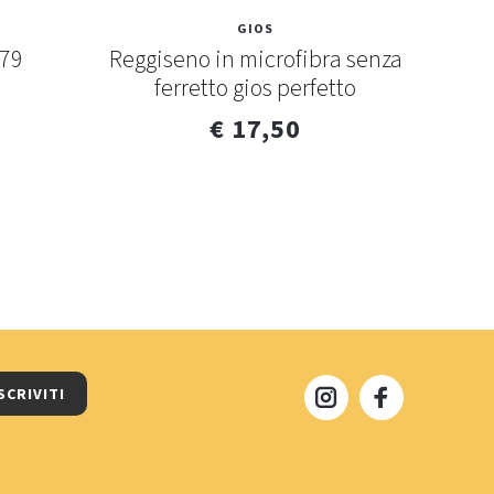
GIOS
979
Reggiseno in microfibra senza
Regg
ferretto gios perfetto
€ 17,50
SCRIVITI