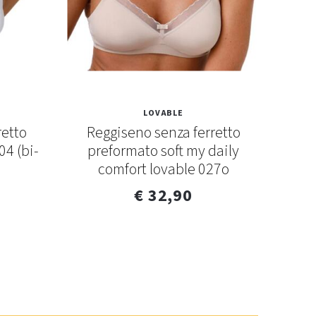
LOVABLE
retto
Reggiseno senza ferretto
Reg
04 (bi-
preformato soft my daily
i
comfort lovable 027o
s
€ 32,90