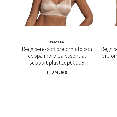
PLAYTEX
rmar
Reggiseno soft preformato con
Reggis
coppa morbida essential
prefor
support playtex p00au9
€ 29,90