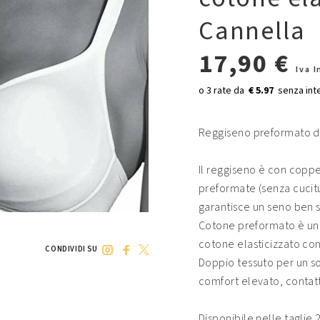
Cannella
17,90 €
Iva 
€ 5.97
Reggiseno preformato di 
Il reggiseno è con coppe
preformate (senza cucitur
garantisce un seno ben 
Cotone preformato è una l
cotone elasticizzato co
CONDIVIDI SU
Doppio tessuto per un s
comfort elevato, contatt
Disponibile nelle taglie 2