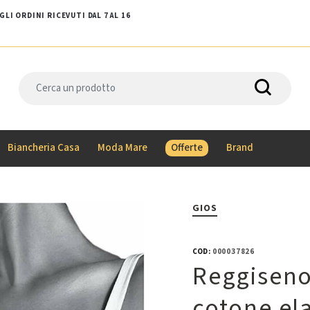
LI ORDINI RICEVUTI DAL 7 AL 16
Biancheria Casa
Moda Mare
Offerte
Brand
GIOS
COD:
000037826
Reggiseno
cotone ela