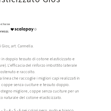
Inclusa
Gios; art. Cannella.
 in doppio tessuto di cotone elasticizzato e
e). L’efficacia del rinforzo imbottito laterale
sostenuto e raccolto.
inea che raccoglie i migliori capi realizzati in
n coppe senza cuciture e tessuto doppio.
ostegno migliore, coppe senza cuciture per un
o naturale del cotone elasticizzato.
 - 3 - 4 - 5 - 6 nei colori nero, nudo e bianco.