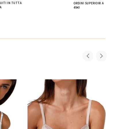
UITI IN TUTTA
ORDINI SUPERIORI A
A
49€!