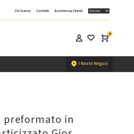
Chi Siamo
Contatti
Assistenza Clienti
0
I Nostri Negozi
 preformato in
sticizzato Gios