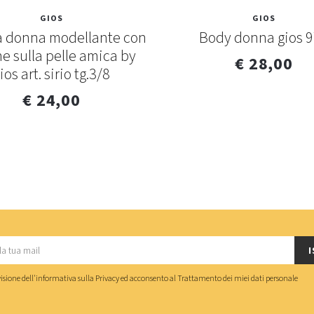
GIOS
GIOS
 donna modellante con
Body donna gios 
e sulla pelle amica by
€ 28,00
ios art. sirio tg.3/8
€ 24,00
I
isione dell'
informativa sulla Privacy
ed acconsento al
Trattamento dei miei dati personale