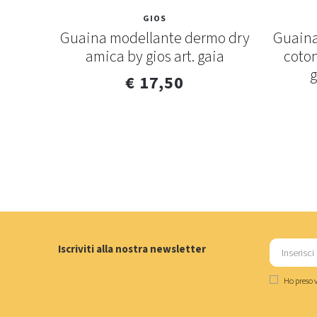
GIOS
s 704
Guaina modellante dermo dry
Guaina
amica by gios art. gaia
coton
g
€ 17,50
Iscriviti alla nostra newsletter
Ho preso v