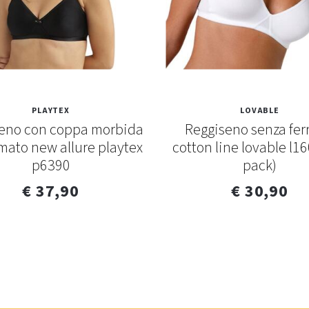
PLAYTEX
LOVABLE
eno con coppa morbida
Reggiseno senza fer
mato new allure playtex
cotton line lovable l16
p6390
pack)
€ 37,90
€ 30,90