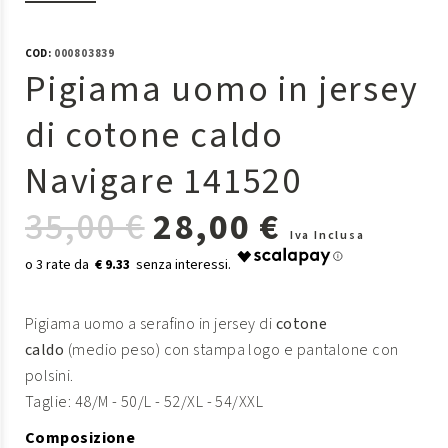
COD:
000803839
Pigiama uomo in jersey
di cotone caldo
Navigare 141520
35,00 €
28,00 €
Iva Inclusa
€ 9.33
Pigiama uomo a serafino in jersey di
cotone
caldo
(medio peso) con stampa logo e pantalone con
polsini.
Taglie: 48/M - 50/L - 52/XL - 54/XXL
Composizione