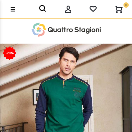
0
-20%