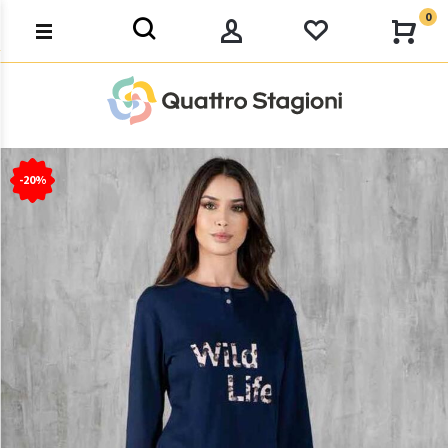
0
-20%