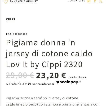
CONDIVIDI SU
SALVA NELLA WISHLIST
CIPPI
COD:
000809382
Pigiama donna in
jersey di cotone caldo
Lov It by Cippi 2320
29,00 €
23,20 €
Iva Inclusa
€ 7.73
Pigiama donna a serafino in jersey di
cotone
caldo
(medio peso) con stampa e pantalone fantasia con