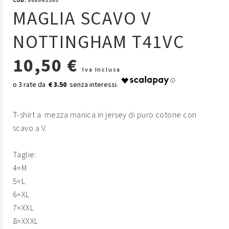
COD:
000063595
MAGLIA SCAVO V
NOTTINGHAM T41VC
10,50 €
Iva Inclusa
€ 3.50
T-shirt a mezza manica in jersey di puro cotone con
scavo a V.
Taglie:
4=M
5=L
6=XL
7=XXL
8=XXXL