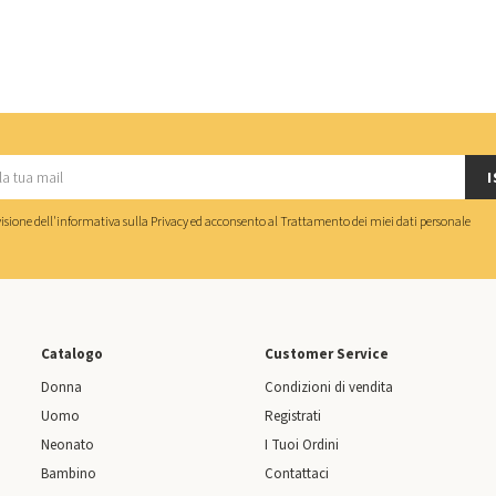
I
isione dell'
informativa sulla Privacy
ed acconsento al
Trattamento dei miei dati personale
Catalogo
Customer Service
Donna
Condizioni di vendita
Uomo
Registrati
Neonato
I Tuoi Ordini
Bambino
Contattaci