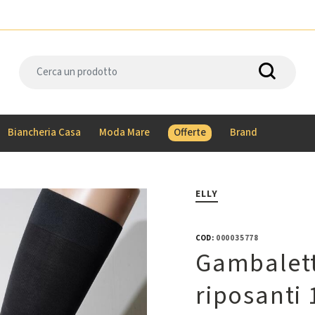
Biancheria Casa
Moda Mare
Offerte
Brand
ELLY
COD:
000035778
Gambalett
riposanti 