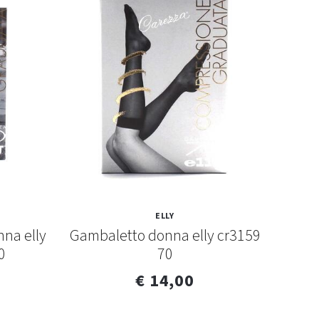
ELLY
nna elly
Gambaletto donna elly cr3159
Coll
0
70
€ 14,00