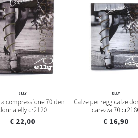
ELLY
ELLY
t a compressione 70 den
Calze per reggicalze do
donna elly cr2120
carezza 70 cr218
€ 22,00
€ 16,90