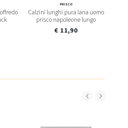
PRISCO
offredo
Calzini lunghi pura lana uomo
Calz
ack
prisco napoleone lungo
cor
€ 11,90