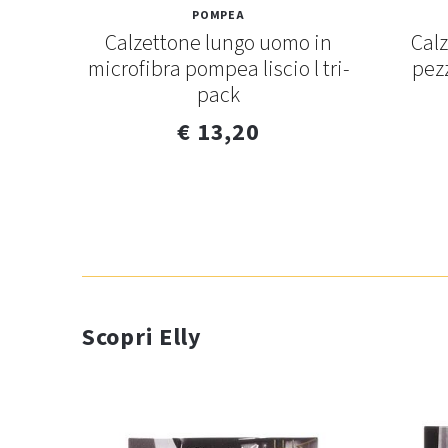
POMPEA
sco
Calzettone lungo uomo in
Calz
microfibra pompea liscio l tri-
pezz
pack
€ 13,20
Scopri Elly