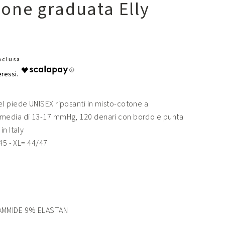
one graduata Elly
Inclusa
l piede UNISEX riposanti in misto-cotone a
media di 13-17 mmHg, 120 denari con bordo e punta
n Italy
45 - XL= 44/47
MMIDE 9% ELASTAN