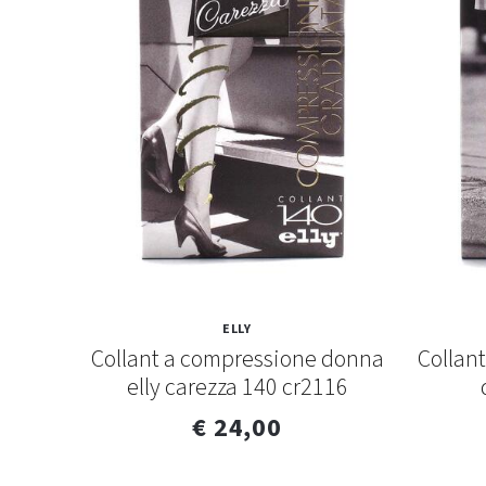
ELLY
sione
Collant a compressione donna
Collan
0
elly carezza 140 cr2116
€ 24,00