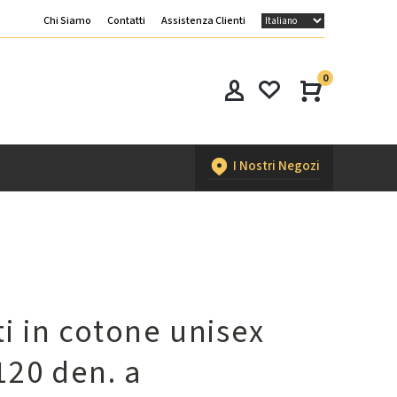
Chi Siamo
Contatti
Assistenza Clienti
0
I Nostri Negozi
i in cotone unisex
120 den. a