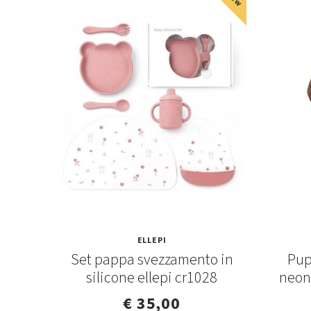
ELLEPI
llepi
Set pappa svezzamento in
Pup
silicone ellepi cr1028
neona
€ 35,00