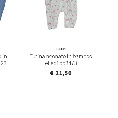
ELLEPI
o in
Tutina neonato in bamboo
Pa
023
ellepi bq3473
b
€ 21,50