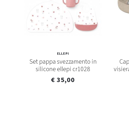
ELLEPI
to in
Set pappa svezzamento in
Cap
4
silicone ellepi cr1028
visier
€ 35,00