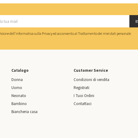
I
isione dell'
informativa sulla Privacy
ed acconsento al
Trattamento dei miei dati personale
Catalogo
Customer Service
Donna
Condizioni di vendita
Uomo
Registrati
Neonato
I Tuoi Ordini
Bambino
Contattaci
Biancheria casa