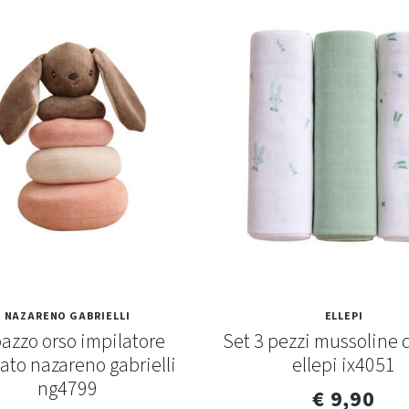
NAZARENO GABRIELLI
ELLEPI
azzo orso impilatore
Set 3 pezzi mussoline d
to nazareno gabrielli
ellepi ix4051
ng4799
€ 9,90