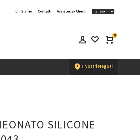
Chi Siamo
Contatti
Assistenza Clienti
0
I Nostri Negozi
NEONATO SILICONE
4043