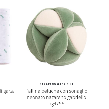
NAZARENO GABRIELLI
i garza
Pallina peluche con sonaglio
Bic
neonato nazareno gabriello
ng4795