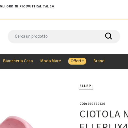
LI ORDINI RICEVUTI DAL 7 AL 16
Biancheria Casa
Moda Mare
Offerte
Brand
ELLEPI
COD:
000820136
CIOTOLA 
ELLEPI IX