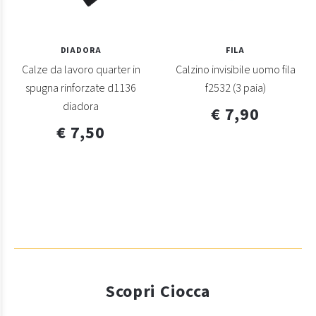
DIADORA
FILA
Calze da lavoro quarter in
Calzino invisibile uomo fila
spugna rinforzate d1136
f2532 (3 paia)
diadora
€ 7,90
€ 7,50
Scopri Ciocca