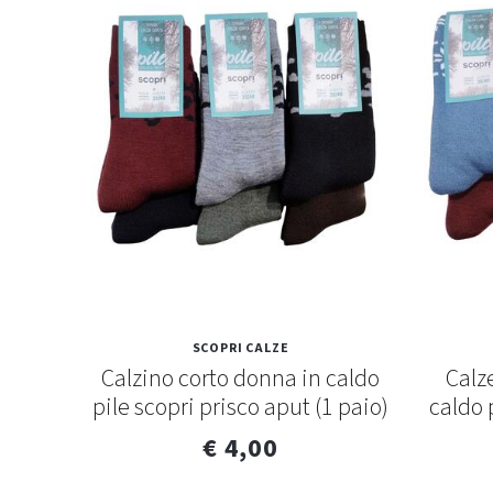
SCOPRI CALZE
 a
Calzino corto donna in caldo
Calz
ze tri-
pile scopri prisco aput (1 paio)
caldo 
€ 4,00