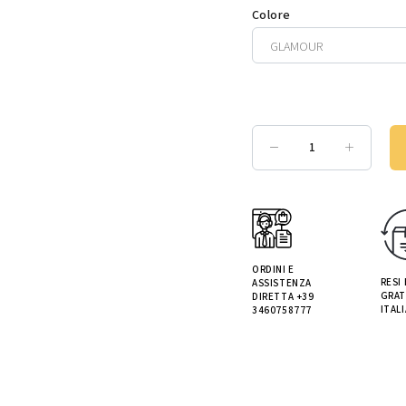
Colore
ORDINI E
RESI
ASSISTENZA
GRAT
DIRETTA +39
ITALI
3460758777