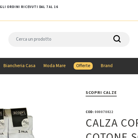
LI ORDINI RICEVUTI DAL 7 AL 16
Biancheria Casa
Moda Mare
Offerte
Brand
SCOPRI CALZE
COD:
000070822
CALZA CO
COTONE S