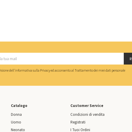
I
isione dell'
informativa sulla Privacy
ed acconsento al
Trattamento dei miei dati personale
Catalogo
Customer Service
Donna
Condizioni di vendita
Uomo
Registrati
Neonato
I Tuoi Ordini