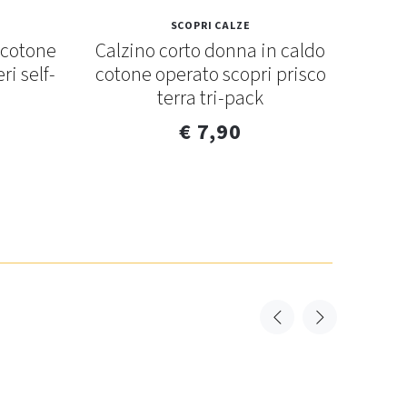
SCOPRI CALZE
 cotone
Calzino corto donna in caldo
Calz
ri self-
cotone operato scopri prisco
coton
terra tri-pack
€ 7,90