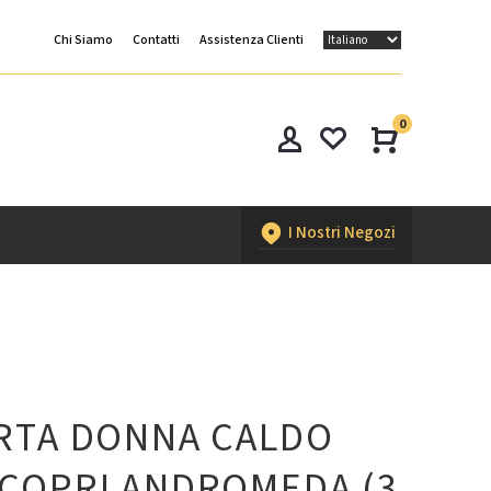
Chi Siamo
Contatti
Assistenza Clienti
0
I Nostri Negozi
RTA DONNA CALDO
COPRI ANDROMEDA (3