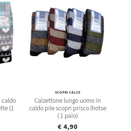
SCOPRI CALZE
n caldo
Calzettone lungo uomo in
Calz
tte (1
caldo pile scopri prisco lhotse
pil
( 1 paio)
€ 4,90