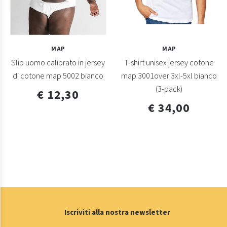
MAP
MAP
Slip uomo calibrato in jersey
T-shirt unisex jersey cotone
di cotone map 5002 bianco
map 3001over 3xl-5xl bianco
(3-pack)
€ 12,30
€ 34,00
Iscriviti alla nostra newsletter