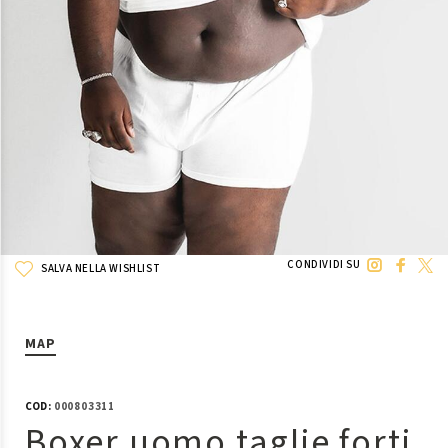
CONDIVIDI SU
SALVA NELLA WISHLIST
MAP
COD:
000803311
Boxer uomo taglie forti