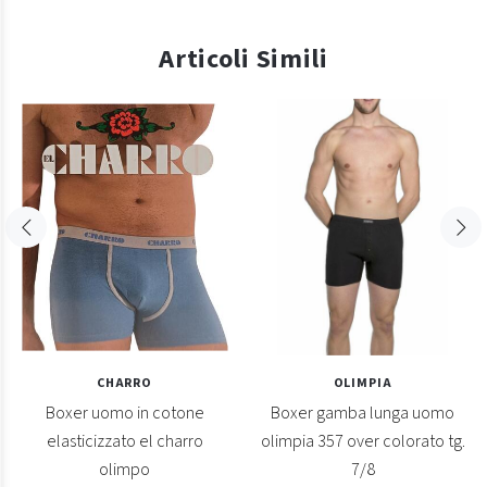
Articoli Simili
CHARRO
OLIMPIA
Boxer uomo in cotone
Boxer gamba lunga uomo
elasticizzato el charro
olimpia 357 over colorato tg.
olimpo
7/8