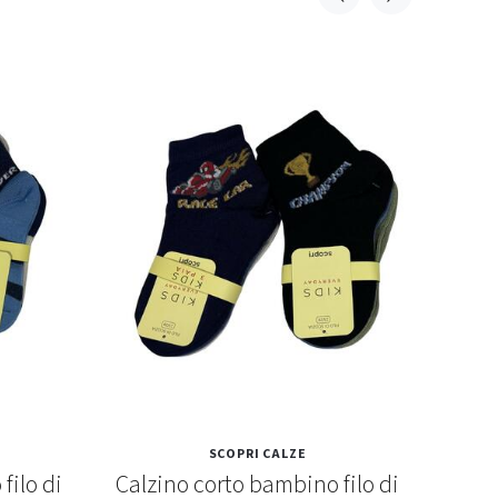
SCOPRI CALZE
filo di
Calzino corto bambino filo di
C