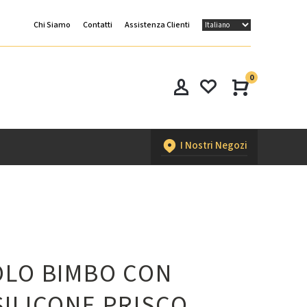
Chi Siamo
Contatti
Assistenza Clienti
0
I Nostri Negozi
OLO BIMBO CON
SILICONE PRISCO