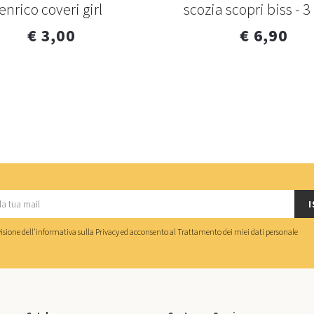
enrico coveri girl
scozia scopri biss - 
€ 3,00
€ 6,90
I
isione dell'
informativa sulla Privacy
ed acconsento al
Trattamento dei miei dati personale