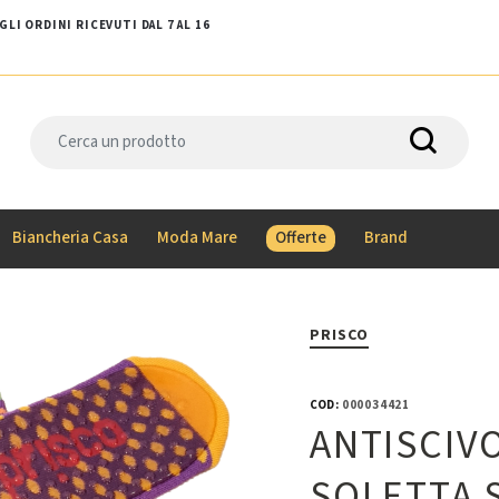
LI ORDINI RICEVUTI DAL 7 AL 16
Biancheria Casa
Moda Mare
Offerte
Brand
PRISCO
COD:
000034421
ANTISCIV
SOLETTA 