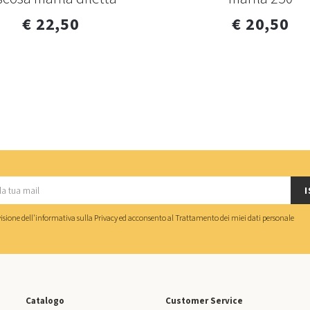
€ 22,50
€ 20,50
I
isione dell'
informativa sulla Privacy
ed acconsento al
Trattamento dei miei dati personale
Catalogo
Customer Service