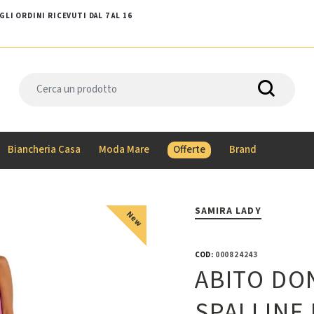
LI ORDINI RICEVUTI DAL 7 AL 16
Biancheria Casa
Moda Mare
Offerte
Brand
SAMIRA LADY
New
COD:
000824243
ABITO DO
SPALLINE