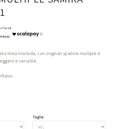
01
Inclusa
lla linea morbida, con originali spalline multiple e
leggero e versatile.
Ottanio
Taglia