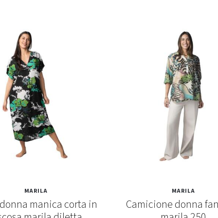
MARILA
MARILA
 donna manica corta in
Camicione donna fan
scosa marila diletta
marila 250