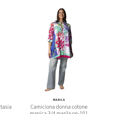
MARILA
tasia
Camiciona donna cotone
Abit
manica 3/4 marila on-101
mezz