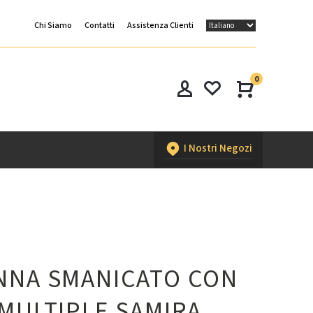
Chi Siamo
Contatti
Assistenza Clienti
0
I Nostri Negozi
NNA SMANICATO CON
 MULTIPLE SAMIRA