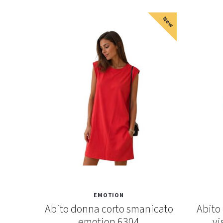
New
EMOTION
crepe
Abito donna corto smanicato
Abito
marila
emotion 6304
vi