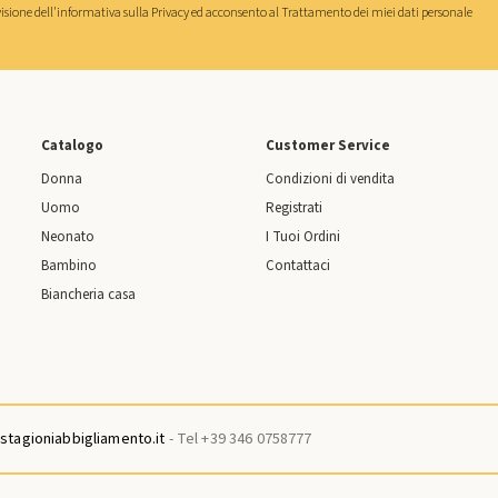
isione dell'
informativa sulla Privacy
ed acconsento al
Trattamento dei miei dati personale
Catalogo
Customer Service
Donna
Condizioni di vendita
Uomo
Registrati
Neonato
I Tuoi Ordini
Bambino
Contattaci
Biancheria casa
tagioniabbigliamento.it
- Tel +39 346 0758777