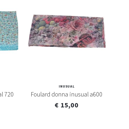
INUSUAL
l 720
Foulard donna inusual a600
Fou
€ 15,00