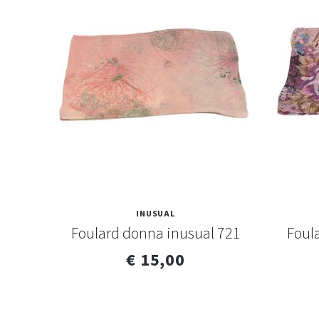
INUSUAL
otti
Foulard donna inusual 721
Foul
€ 15,00