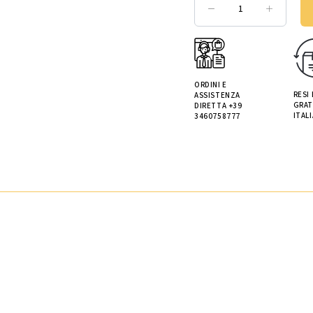
ORDINI E
RESI
ASSISTENZA
GRAT
DIRETTA +39
ITALI
3460758777