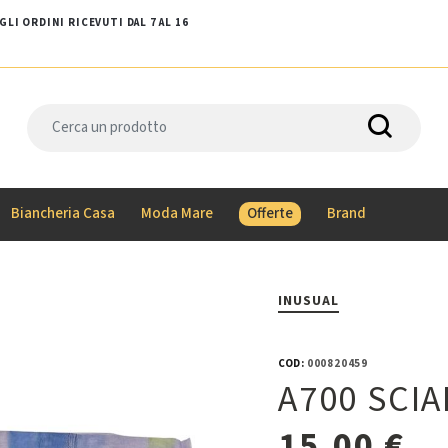
LI ORDINI RICEVUTI DAL 7 AL 16
Biancheria Casa
Moda Mare
Offerte
Brand
INUSUAL
COD:
000820459
A700 SCI
15,00 €