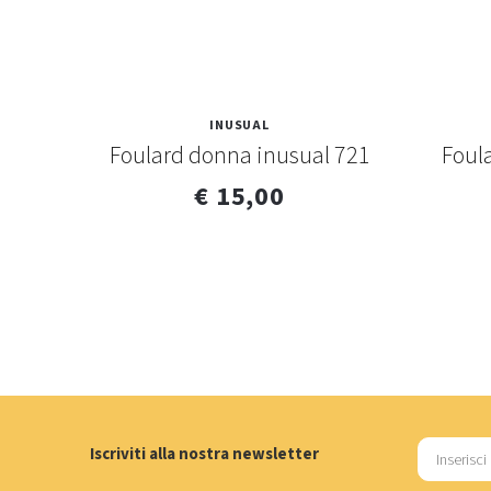
INUSUAL
 722-
Foulard donna inusual 721
Foul
€ 15,00
Iscriviti alla nostra newsletter