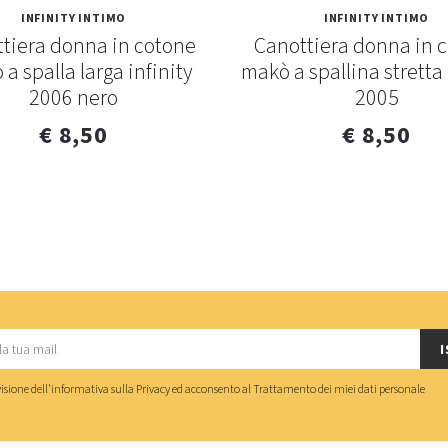
INFINITY INTIMO
INFINITY INTIMO
tiera donna in cotone
Canottiera donna in 
a spalla larga infinity
makò a spallina stretta 
2006 nero
2005
€ 8,50
€ 8,50
I
isione dell'
informativa sulla Privacy
ed acconsento al
Trattamento dei miei dati personale