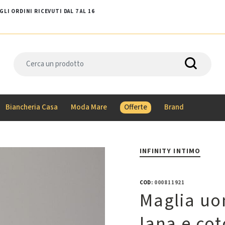
LI ORDINI RICEVUTI DAL 7 AL 16
Biancheria Casa
Moda Mare
Offerte
Brand
INFINITY INTIMO
COD:
000811921
Maglia uo
lana e cot