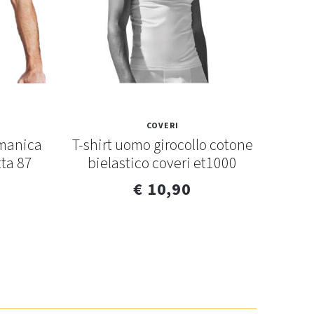
COVERI
 manica
T-shirt uomo girocollo cotone
Magl
tta 87
bielastico coveri et1000
filo 
€ 10,90