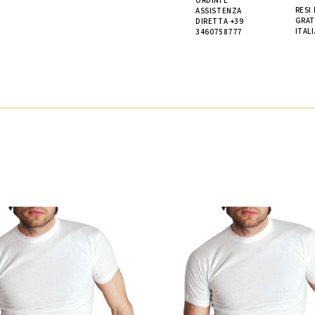
ORDINI E
RESI
ASSISTENZA
GRAT
DIRETTA +39
ITALI
3460758777