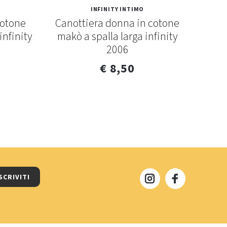
INFINITY INTIMO
cotone
Canottiera donna in cotone
T-shi
infinity
makò a spalla larga infinity
coton
2006
€ 8,50
SCRIVITI