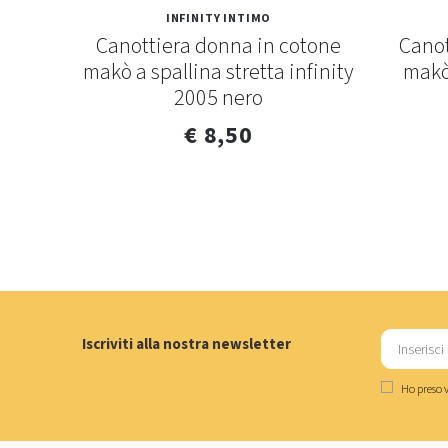
INFINITY INTIMO
 larga
Canottiera donna in cotone
Canot
. 500sl
makò a spallina stretta infinity
makò 
2005 nero
€ 8,50
Iscriviti alla nostra newsletter
Ho preso v