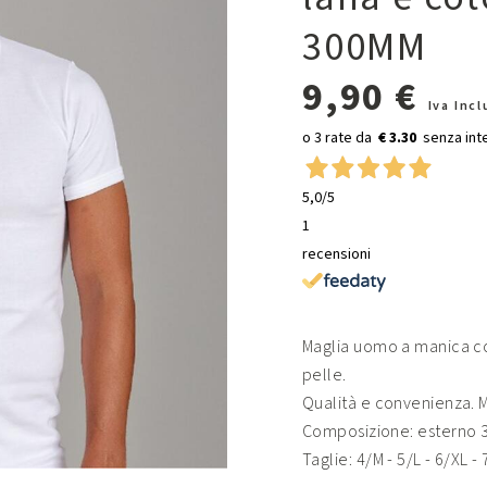
300MM
9,90 €
Iva Inc
€ 3.30
5,0
/5
1
recensioni
Maglia uomo a manica co
pelle.
Qualità e convenienza. M
Composizione: esterno 3
Taglie: 4/M - 5/L - 6/XL -