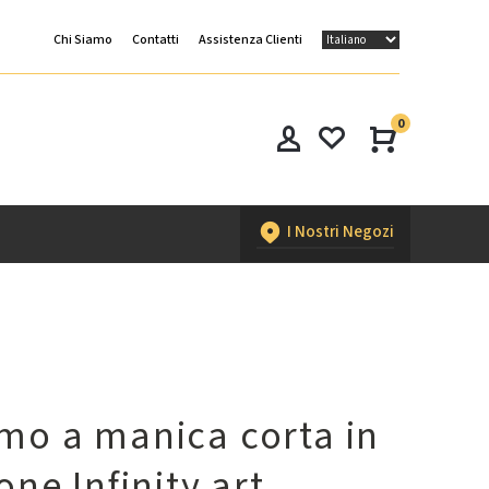
Chi Siamo
Contatti
Assistenza Clienti
0
I Nostri Negozi
mo a manica corta in
one Infinity art.