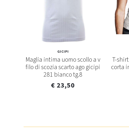
GICIPI
tico
Maglia intima uomo scollo a v
T-shir
ll
filo di scozia scarto ago gicipi
corta i
281 bianco tg.8
€ 23,50