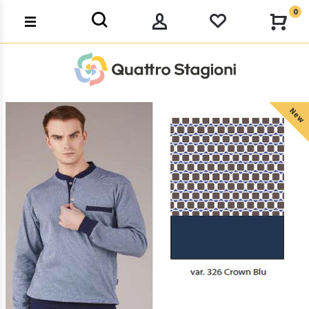
0
New