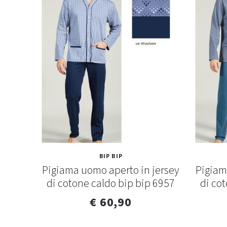
BIP BIP
perto
Pigiama uomo aperto in jersey
Pigiam
di cotone caldo bip bip 6957
di co
€ 60,90