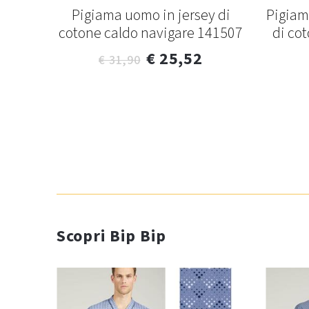
y di
Pigiama uomo in jersey di
Pigiam
kf3105
cotone caldo navigare 141507
di co
€ 25,52
€ 31,90
Scopri Bip Bip