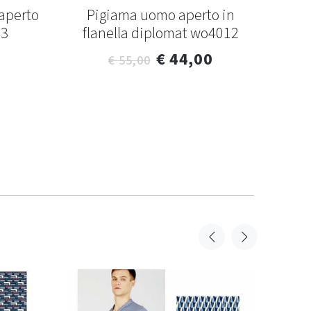
aperto
Pigiama uomo aperto in
Pi
83
flanella diplomat wo4012
ap
cot
€ 44,00
€ 55,00