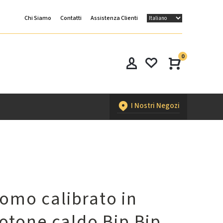
Chi Siamo
Contatti
Assistenza Clienti
0
I Nostri Negozi
omo calibrato in
cotone caldo Bip Bip