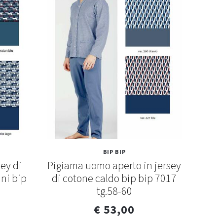
BIP BIP
ey di
Pigiama uomo aperto in jersey
Pigi
ini bip
di cotone caldo bip bip 7017
tg.58-60
€ 53,00