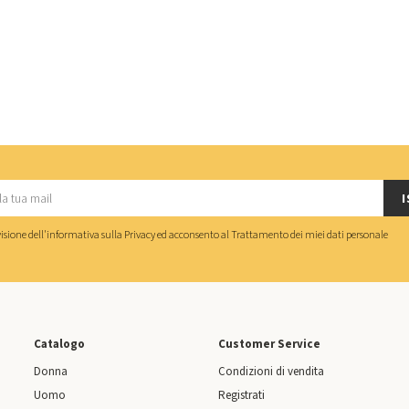
I
isione dell'
informativa sulla Privacy
ed acconsento al
Trattamento dei miei dati personale
Catalogo
Customer Service
Donna
Condizioni di vendita
Uomo
Registrati