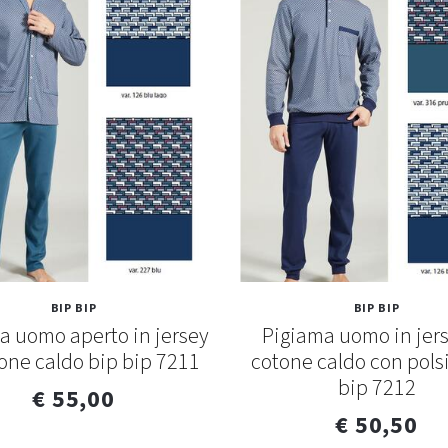
BIP BIP
BIP BIP
a uomo aperto in jersey
Pigiama uomo in jers
tone caldo bip bip 7211
cotone caldo con pols
bip 7212
€ 55,00
€ 50,50