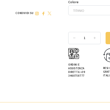
Colore
CONDIVIDI SU
ORDINI E
RESI
ASSISTENZA
GRAT
DIRETTA +39
ITALI
3460758777