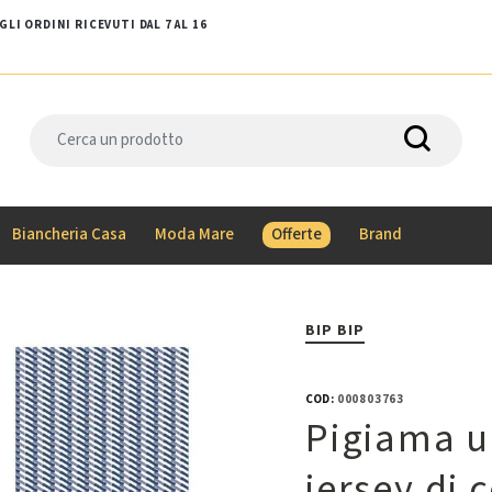
LI ORDINI RICEVUTI DAL 7 AL 16
Biancheria Casa
Moda Mare
Offerte
Brand
BIP BIP
COD:
000803763
Pigiama u
jersey di 