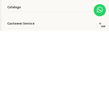
Catalogo
Customer Service
4,8
/5
Quattro Stagioni Srl ©2020 - PI 03104200401 -
shop@quattrostagioniabbigliamento.it
- Tel +39 346 0758777