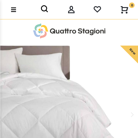
0
New