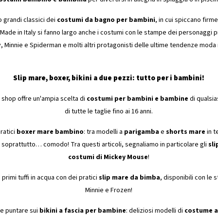
 grandi classici dei
costumi da bagno per bambini
, in cui spiccano fi
Made in Italy si fanno largo anche i costumi con le stampe dei personaggi pr
, Minnie e Spiderman e molti altri protagonisti delle ultime tendenze mod
Slip mare, boxer, bikini a due pezzi: tutto per i bambini!
 shop offre un'ampia scelta di
costumi per bambini e bambine
di qualsias
di tutte le taglie fino ai 16 anni.
pratici
boxer mare bambino
: tra modelli a
parigamba
e
shorts mare
in t
e soprattutto… comodo! Tra questi articoli, segnaliamo in particolare gli
sl
costumi di Mickey Mouse
!
primi tuffi in acqua con dei pratici
slip mare da bimba
, disponibili con l
Minnie e Frozen!
ce puntare sui
bikini a fascia per bambine
: deliziosi modelli di
costume a