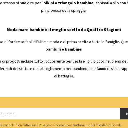
o stesso si può dire per i
bikini a triangolo bambina
, abbinati a slip con 
principessa della spiaggia!
Moda mare bambini: il meglio scelto da Quattro Stagioni
vo di fornire articoli all’ultima moda e di prima scelta a tutte le famiglie. Q
bambini e bambine
!
di prodotti include tutto l’occorrente per vestire i più piccoli nel pieno del
affermati del settore dell’abbigliamento per bambino, che fanno di stile, rapp
di battaglia.
I
isione dell'
informativa sulla Privacy
ed acconsento al
Trattamento dei miei dati personale