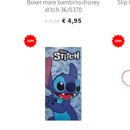
Boxer mare bambino disney
Slip
stitch 36/0370
€ 4,95
€ 9,90
-50%
-50%