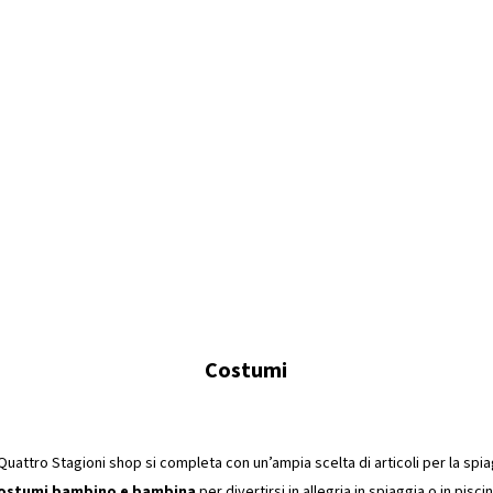
Costumi
Quattro Stagioni shop si completa con un’ampia scelta di articoli per la spi
ostumi bambino e bambina
per divertirsi in allegria in spiaggia o in piscin