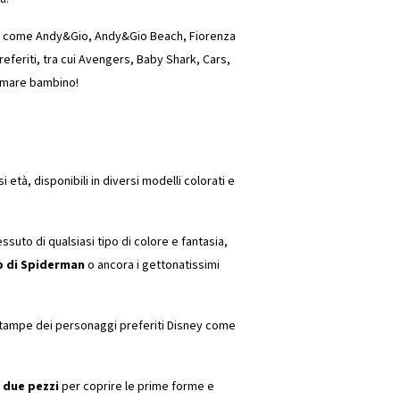
rme come Andy&Gio, Andy&Gio Beach, Fiorenza
eferiti, tra cui Avengers, Baby Shark, Cars,
a mare bambino!
i età, disponibili in diversi modelli colorati e
essuto di qualsiasi tipo di colore e fantasia,
ip di Spiderman
o ancora i gettonatissimi
e stampe dei personaggi preferiti Disney come
 due pezzi
per coprire le prime forme e