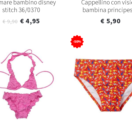
 mare bambino disney
Cappellino con visi
stitch 36/0370
bambina principe
€ 4,95
€ 5,90
€ 9,90
-50%