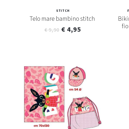
STITCH
Telo mare bambino stitch
Biki
fi
€ 4,95
€ 9,90