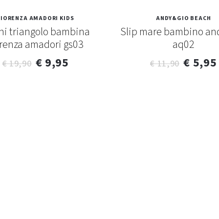
FIORENZA AMADORI KIDS
ANDY&GIO BEACH
ni triangolo bambina
Slip mare bambino an
orenza amadori gs03
aq02
€ 9,95
€ 5,95
€ 19,90
€ 11,90