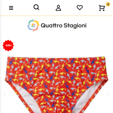
0
-50%