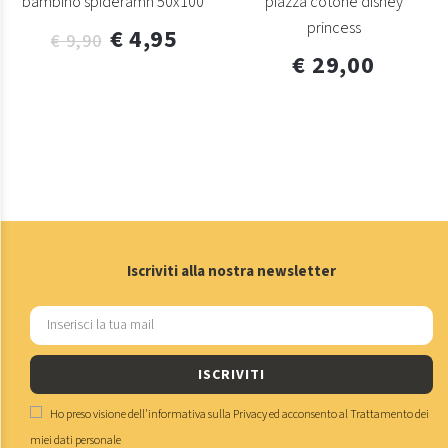
bambino spideramn 50x100
piazza cotone disney
princess
€ 4,95
€ 9,90
€ 29,00
Iscriviti alla nostra newsletter
ISCRIVITI
Ho preso visione dell'
informativa sulla Privacy
ed acconsento al
Trattamento dei
miei dati personale