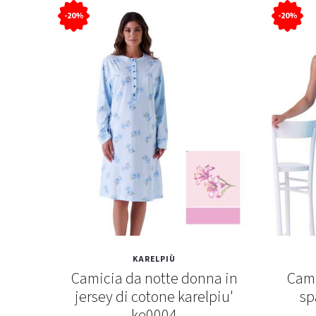
-20%
-20%
KARELPIÙ
a in
Camicia da notte donna in
Cami
nica
jersey di cotone karelpiu'
sp
4
ke0004