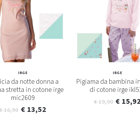
IRGE
IRGE
cia da notte donna a
Pigiama da bambina in
na stretta in cotone irge
di cotone irge ikl
mic2609
€ 15,9
€ 19,90
€ 13,52
€ 16,90