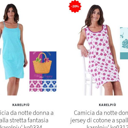
-20%
KARELPIÙ
KARELPIÙ
cia da notte donna a
Camicia da notte don
alla stretta fantasia
jersey di cotone a spal
karelpiu' ke0334
karelpiu' ke031