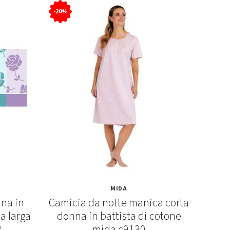
-20%
-20%
MIDA
na in
Camicia da notte manica corta
Ca
la larga
donna in battista di cotone
manic
2
mida c9130