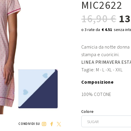
MIC2622
16,90 €
13
€ 4.51
Camicia da notte donna a
stampa e cuoricini.
LINEA PRIMAVERA EST
Taglie: M - L -XL - XXL
Composizione
100% COTONE
Colore
CONDIVIDI SU