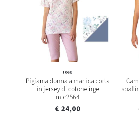
IRGE
lunga
Pigiama donna a manica corta
Cami
ge
in jersey di cotone irge
spalli
mic2564
€ 24,00