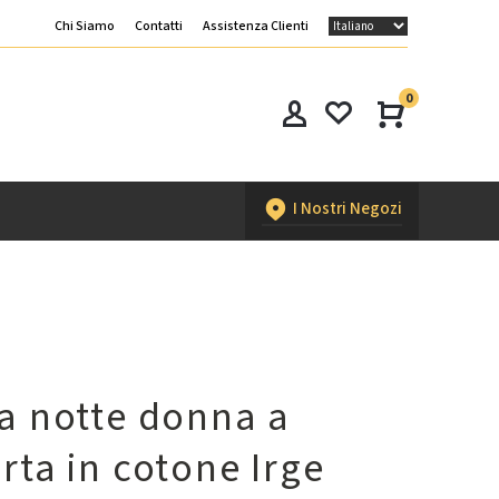
Chi Siamo
Contatti
Assistenza Clienti
0
I Nostri Negozi
a notte donna a
rta in cotone Irge