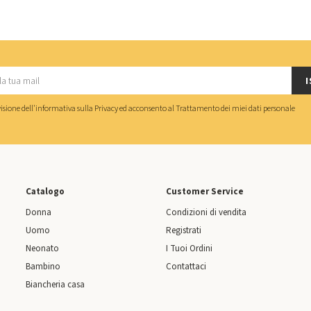
I
isione dell'
informativa sulla Privacy
ed acconsento al
Trattamento dei miei dati personale
Catalogo
Customer Service
Donna
Condizioni di vendita
Uomo
Registrati
Neonato
I Tuoi Ordini
Bambino
Contattaci
Biancheria casa