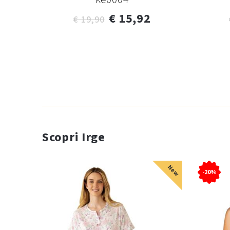
€ 15,92
€ 19,90
Scopri Irge
New
-20%