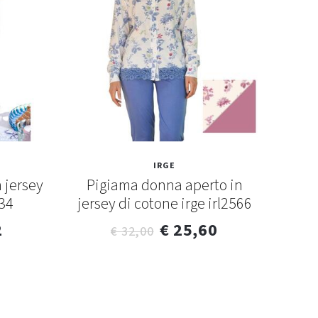
IRGE
 jersey
Pigiama donna aperto in
Pig
534
jersey di cotone irge irl2566
jers
2
€ 25,60
€ 32,00