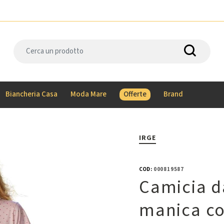
Biancheria Casa
Moda Mare
Offerte
Brand
IRGE
COD:
000819587
Camicia d
manica co