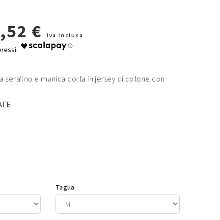
,52 €
Iva Inclusa
 serafino e manica corta in jersey di cotone con
ATE
Taglia