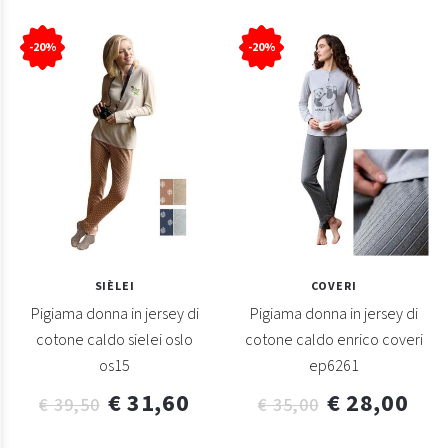
-20%
-20%
SIÈLEI
COVERI
Pigiama donna in jersey di
Pigiama donna in jersey di
cotone caldo sielei oslo
cotone caldo enrico coveri
os15
ep6261
€ 31,60
€ 28,00
€ 39,50
€ 35,00