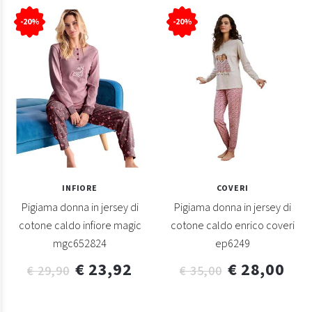
-20%
-20%
INFIORE
COVERI
Pigiama donna in jersey di
Pigiama donna in jersey di
cotone caldo infiore magic
cotone caldo enrico coveri
mgc652824
ep6249
€ 23,92
€ 28,00
€ 29,90
€ 35,00