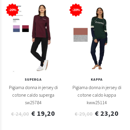
-20%
-20%
SUPERGA
KAPPA
Pigiama donna in jersey di
Pigiama donna in jersey di
cotone caldo superga
cotone caldo kappa
sw25784
kww25114
€ 19,20
€ 23,20
€ 24,00
€ 29,00