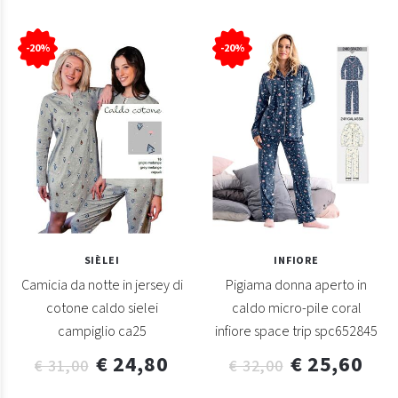
-20%
-20%
SIÈLEI
INFIORE
Camicia da notte in jersey di
Pigiama donna aperto in
cotone caldo sielei
caldo micro-pile coral
campiglio ca25
infiore space trip spc652845
€ 24,80
€ 25,60
€ 31,00
€ 32,00