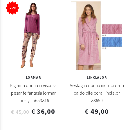
-20%
LORMAR
LINCLALOR
Pigiama donna in viscosa
Vestaglia donna incrociata in
pesante fantasia lormar
caldo pile coral linclalor
liberty lib653816
88659
€ 36,00
€ 49,00
€ 45,00