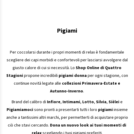
Pigiami
Per coccolarsi durante i propri momenti di relax è fondamentale
scegliere dei capi morbidi e confortevoli per lasciarsi avvolgere dal
giusto calore di cui si necessità. Lo
Shop Online di Quattro
Stagioni
propone incredibili
pigiami donna
per ogni stagione, con
continue novità legate alle
collezioni Primavera-Estate e
Autunno-Inverno
.
Brand del calibro di
Infiore
,
Intimami
,
Lotto
,
Silvia
,
Sièlei
e
Pigiamiamoci
sono pronti a presentarti tutti i loro
pigiami
insieme
anche a tantissimi altri marchi, per permetterti di acquistare proprio
ciò che stavi cercando.
Dona un nuovo look ai tuoi momenti di
relax
scegliendo i tuoi pigiami preferiti.