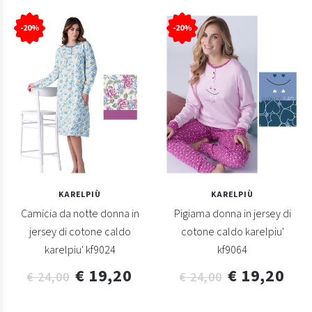
-20%
-20%
KARELPIÙ
KARELPIÙ
Camicia da notte donna in
Pigiama donna in jersey di
jersey di cotone caldo
cotone caldo karelpiu'
karelpiu' kf9024
kf9064
€ 19,20
€ 19,20
€ 24,00
€ 24,00