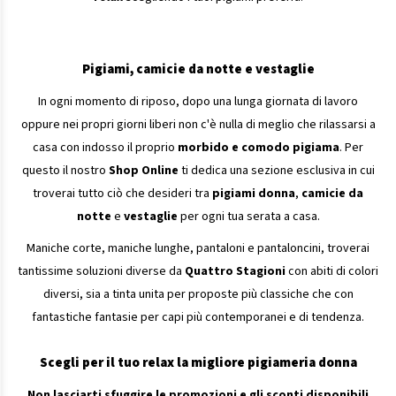
Pigiami, camicie da notte e vestaglie
In ogni momento di riposo, dopo una lunga giornata di lavoro
oppure nei propri giorni liberi non c'è nulla di meglio che rilassarsi a
casa con indosso il proprio
morbido e comodo pigiama
. Per
questo il nostro
Shop Online
ti dedica una sezione esclusiva in cui
troverai tutto ciò che desideri tra
pigiami donna
,
camicie da
notte
e
vestaglie
per ogni tua serata a casa.
Maniche corte, maniche lunghe, pantaloni e pantaloncini, troverai
tantissime soluzioni diverse da
Quattro Stagioni
con abiti di colori
diversi, sia a tinta unita per proposte più classiche che con
fantastiche fantasie per capi più contemporanei e di tendenza.
Scegli per il tuo relax la migliore pigiameria donna
Non lasciarti sfuggire le promozioni e gli sconti disponibili