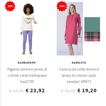
-20%
-20%
BARBAPAPA'
KARELPIÙ
Pigiama donna in jersey di
Camicia da notte donna in
cotone caldo barbapapà
jersey di cotone caldo
bad2705
karelpiu' kf9071
€ 23,92
€ 19,20
€ 29,90
€ 24,00