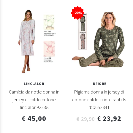
-20%
LINCLALOR
INFIORE
Camicia da notte donna in
Pigiama donna in jersey di
jersey di caldo cotone
cotone caldo infiore rabbits
linclalor 92238
rbb652841
€ 45,00
€ 23,92
€ 29,90