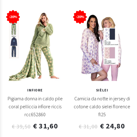
-20%
-20%
INFIORE
SIÈLEI
Pigiama donna in caldo pile
Camicia da notte in jersey di
coral pelliccia infiore riccis
cotone caldo sielei florence
rcc652860
fl25
€ 31,60
€ 24,80
€ 39,50
€ 31,00