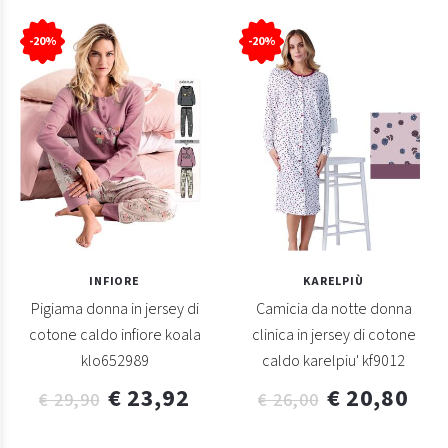
-20%
-20%
INFIORE
KARELPIÙ
Pigiama donna in jersey di
Camicia da notte donna
cotone caldo infiore koala
clinica in jersey di cotone
klo652989
caldo karelpiu' kf9012
€ 23,92
€ 20,80
€ 29,90
€ 26,00