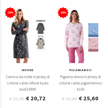
-20%
-20%
INFIORE
PIGIAMIAMOCI
Camicia da notte in jersey di
Pigiama donna in jersey di
cotone caldo infiore koala
cotone caldo pigiamiamoci
klo632990
4100
€ 20,72
€ 25,60
€ 25,90
€ 32,00