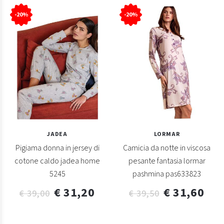
-20%
-20%
JADEA
LORMAR
Pigiama donna in jersey di
Camicia da notte in viscosa
cotone caldo jadea home
pesante fantasia lormar
5245
pashmina pas633823
€ 31,20
€ 31,60
€ 39,00
€ 39,50