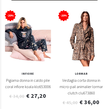
-20%
-20%
INFIORE
LORMAR
Pigiama donna in caldo pile
Vestaglia corta donna in
coral infiore koala klo653006
micro-pail animalier lormar
clutch clu673860
€ 27,20
€ 34,00
€ 36,00
€ 45,00