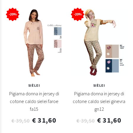
-20%
-20%
SIÈLEI
SIÈLEI
Pigiama donna in jersey di
Pigiama donna in jersey di
cotone caldo sielei faroe
cotone caldo sielei ginevra
fa15
gn12
€ 31,60
€ 31,60
€ 39,50
€ 39,50