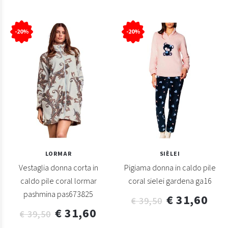
-20%
-20%
LORMAR
SIÈLEI
Vestaglia donna corta in
Pigiama donna in caldo pile
caldo pile coral lormar
coral sielei gardena ga16
pashmina pas673825
€ 31,60
€ 39,50
€ 31,60
€ 39,50