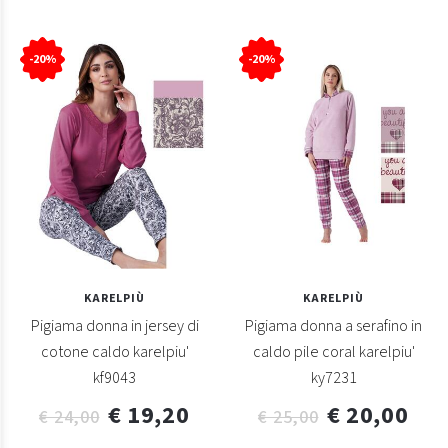
-20%
-20%
KARELPIÙ
KARELPIÙ
Pigiama donna in jersey di
Pigiama donna a serafino in
cotone caldo karelpiu'
caldo pile coral karelpiu'
kf9043
ky7231
€ 19,20
€ 20,00
€ 24,00
€ 25,00