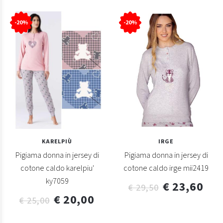
-20%
-20%
KARELPIÙ
IRGE
Pigiama donna in jersey di
Pigiama donna in jersey di
cotone caldo karelpiu'
cotone caldo irge mii2419
ky7059
€ 23,60
€ 29,50
€ 20,00
€ 25,00