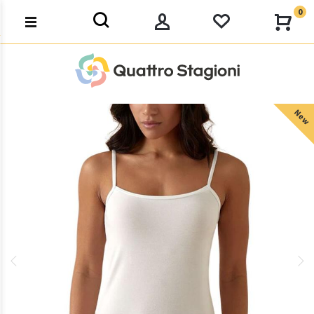
0
New