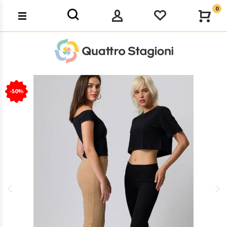
0
-50%