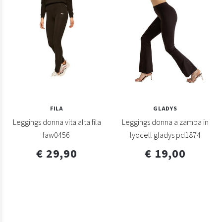
FILA
GLADYS
Leggings donna vita alta fila
Leggings donna a zampa in
faw0456
lyocell gladys pd1874
€ 29,90
€ 19,00