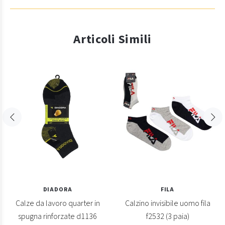
Articoli Simili
DIADORA
FILA
Calze da lavoro quarter in
Calzino invisibile uomo fila
spugna rinforzate d1136
f2532 (3 paia)