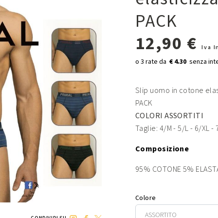
PACK
12,90 €
Iva 
€ 4.30
Slip uomo in cotone elas
PACK
COLORI ASSORTITI
Taglie: 4/M - 5/L - 6/XL -
Composizione
95% COTONE 5% ELAST
Colore