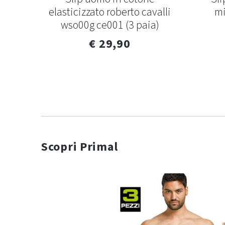
332
elasticizzato roberto cavalli
mi
wso00g ce001 (3 paia)
€ 29,90
Scopri Primal