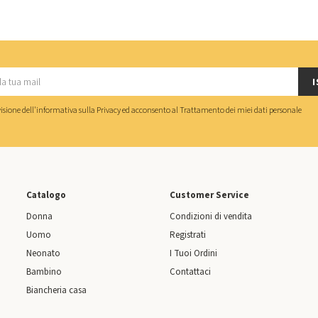
I
isione dell'
informativa sulla Privacy
ed acconsento al
Trattamento dei miei dati personale
Catalogo
Customer Service
Donna
Condizioni di vendita
Uomo
Registrati
Neonato
I Tuoi Ordini
Bambino
Contattaci
Biancheria casa