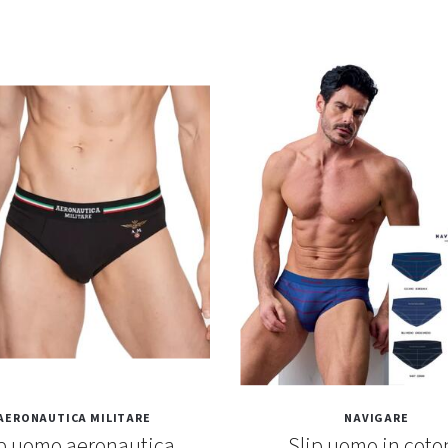
AERONAUTICA MILITARE
NAVIGARE
ip uomo aeronautica
Slip uomo in coto