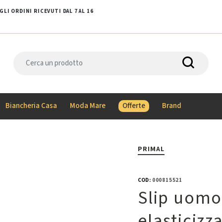
LI ORDINI RICEVUTI DAL 7 AL 16
Biancheria Casa
Moda Mare
Offerte
Brand
PRIMAL
COD:
000815521
Slip uomo
elasticizz