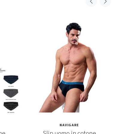
NAVIGARE
ne
Slip uomo in cotone