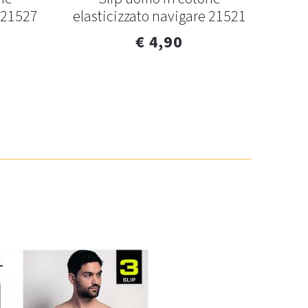
e 21527
elasticizzato navigare 21521
elas
€ 4,90