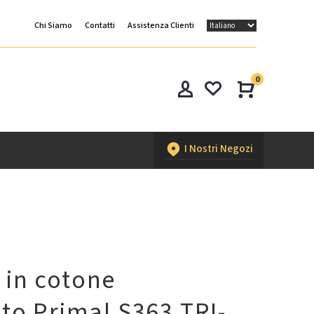
Chi Siamo
Contatti
Assistenza Clienti
0
I Nostri Negozi
 in cotone
ato Primal S363 TRI-