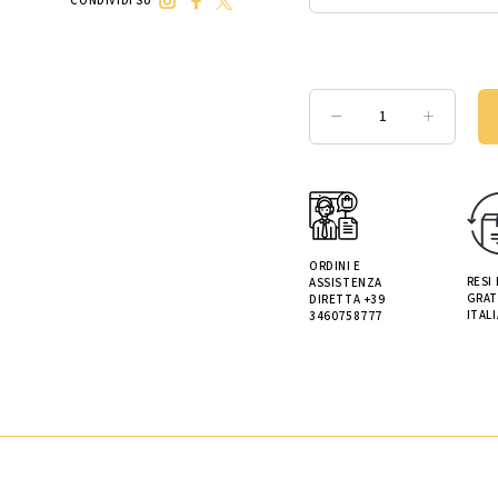
CONDIVIDI SU
ORDINI E
RESI
ASSISTENZA
GRAT
DIRETTA +39
ITALI
3460758777