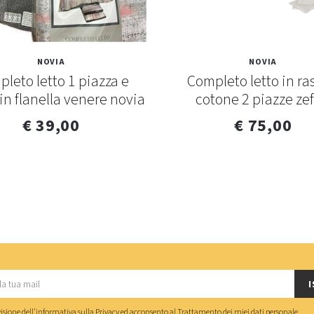
NOVIA
NOVIA
leto letto 1 piazza e
Completo letto in ra
in flanella venere novia
cotone 2 piazze zef
€ 39,00
€ 75,00
I
isione dell'
informativa sulla Privacy
ed acconsento al
Trattamento dei miei dati personale