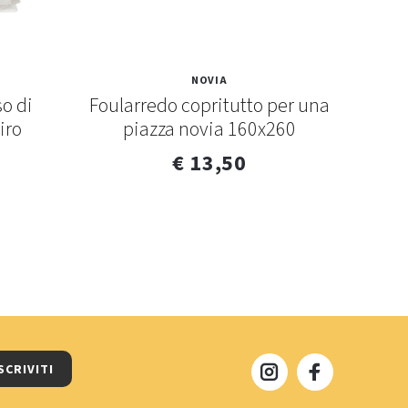
NOVIA
so di
Foularredo copritutto per una
iro
piazza novia 160x260
€ 13,50
SCRIVITI