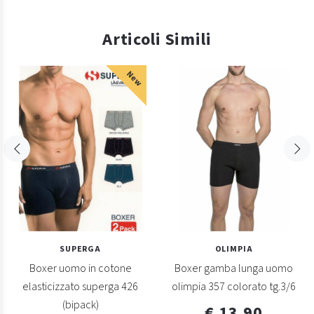
Articoli Simili
New
SUPERGA
OLIMPIA
Boxer uomo in cotone
Boxer gamba lunga uomo
elasticizzato superga 426
olimpia 357 colorato tg.3/6
(bipack)
€ 13,90