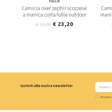
FOLLIE
Camicia over zephir scozzese
Cami
a manica corta follie outdoor
manic
€ 23,20
€ 29,00
Iscriviti alla nostra newsletter
Ho preso v