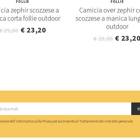
FOLLIE
FOLLIE
cia zephir scozzese a
Camicia over zephir 
a corta follie outdoor
scozzese a manica lunga
outdoor
€ 23,20
€ 29,00
€ 23,2
€ 29,00
I
isione dell'
informativa sulla Privacy
ed acconsento al
Trattamento dei miei dati personale