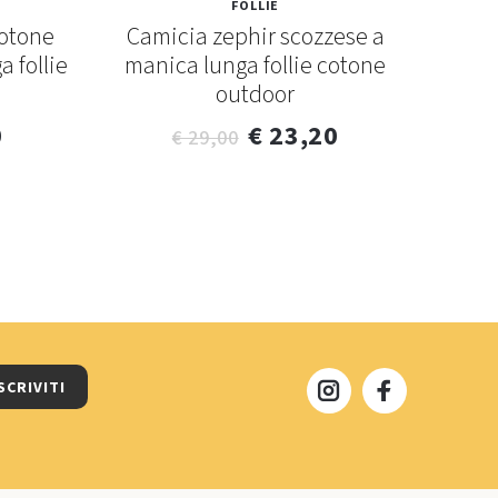
FOLLIE
cotone
Camicia zephir scozzese a
 follie
manica lunga follie cotone
outdoor
0
€ 23,20
€ 29,00
SCRIVITI