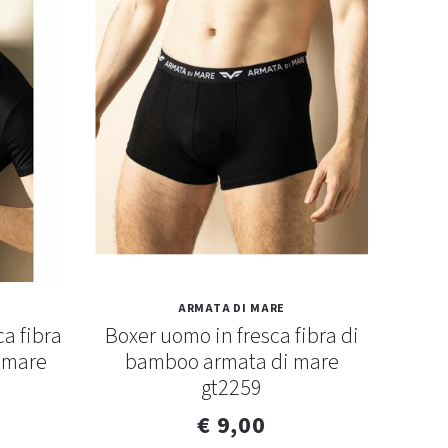
ARMATA DI MARE
ca fibra
Boxer uomo in fresca fibra di
Sli
 mare
bamboo armata di mare
ba
gt2259
€ 9,00