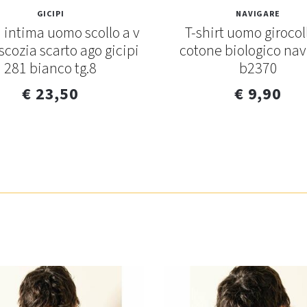
GICIPI
NAVIGARE
 intima uomo scollo a v
T-shirt uomo girocol
i scozia scarto ago gicipi
cotone biologico nav
281 bianco tg.8
b2370
€ 23,50
€ 9,90