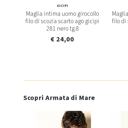
GICIPI
tico
Maglia intima uomo girocollo
Maglia
ll
filo di scozia scarto ago gicipi
filo d
281 nero tg.8
€ 24,00
Scopri Armata di Mare