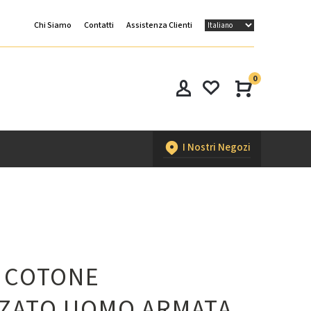
Chi Siamo
Contatti
Assistenza Clienti
0
I Nostri Negozi
N COTONE
ZZATO UOMO ARMATA