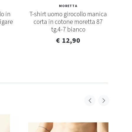
MORETTA
lo in
T-shirt uomo girocollo manica
T-sh
igare
corta in cotone moretta 87
bi
tg.4-7 bianco
€ 12,90