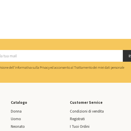
I
isione dell'
informativa sulla Privacy
ed acconsento al
Trattamento dei miei dati personale
Catalogo
Customer Service
Donna
Condizioni di vendita
Uomo
Registrati
Neonato
I Tuoi Ordini