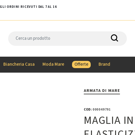
LI ORDINI RICEVUTI DAL 7 AL 16
Biancheria Casa
Moda Mare
Offerte
Brand
ARMATA DI MARE
COD:
000049791
MAGLIA I
ELASTICI